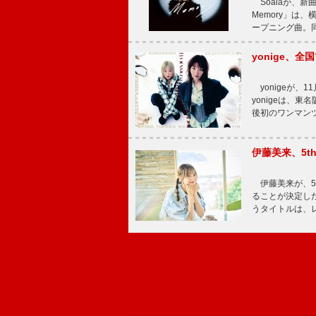
Soalaが、新曲
Memory」は
ープニング曲。同
yonige、全国
yonigeが、11
yonigeは、東名
後初のワンマン
伊藤美来、5t
伊藤美来が、5t
ることが決定した
うタイトルは、レ