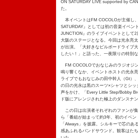
ON SATURDAY LIVE support
た。
本イベントはFM COCOLOが主催し
SATURDAY』としては初の音楽イベント
JUNCTION』のライブイベントとし
大阪のステージとなる。今回は光永亮太の
が出演。「大好きなビルボードライブ
したい！」と語った、一夜限りの特別な
FM COCOLOでおなじみのラジオジン
鳴り響くなか、イベントホストの光永亮
ライブでもおなじみの田中幹人（Gt）、JIN
の日の光永は黒のスーツ×シャツとシックな
声をかけ、「Every Little Step
ド版にアレンジされた極上のダンスナ
この日は出演者それぞれのファンが集
ら「番組が始まって約3年、初のイベン
「Always」を披露。シルキーで芯の
感あふれるバンドサウンド。観客はた
いた。