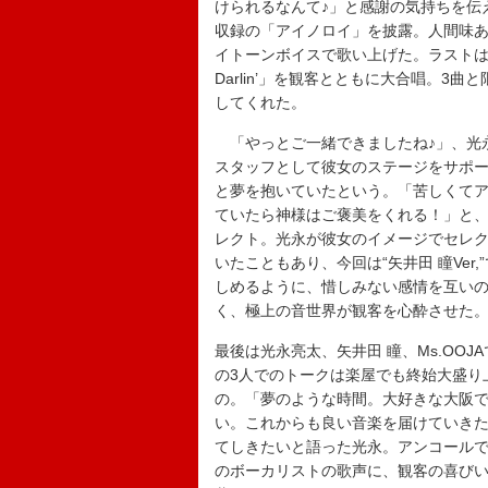
けられるなんて♪」と感謝の気持ちを伝
収録の「アイノロイ」を披露。人間味
イトーンボイスで歌い上げた。ラストは「
Darlin’」を観客とともに大合唱。3
してくれた。
「やっとご一緒できましたね♪」、光永
スタッフとして彼女のステージをサポ
と夢を抱いていたという。「苦しくて
ていたら神様はご褒美をくれる！」と、念願のコ
レクト。光永が彼女のイメージでセレ
いたこともあり、今回は“矢井田 瞳Ve
しめるように、惜しみない感情を互い
く、極上の音世界が観客を心酔させた
最後は光永亮太、矢井田 瞳、Ms.OO
の3人でのトークは楽屋でも終始大盛り
の。「夢のような時間。大好きな大阪で
い。これからも良い音楽を届けていきた
てしきたいと語った光永。アンコールで
のボーカリストの歌声に、観客の喜び