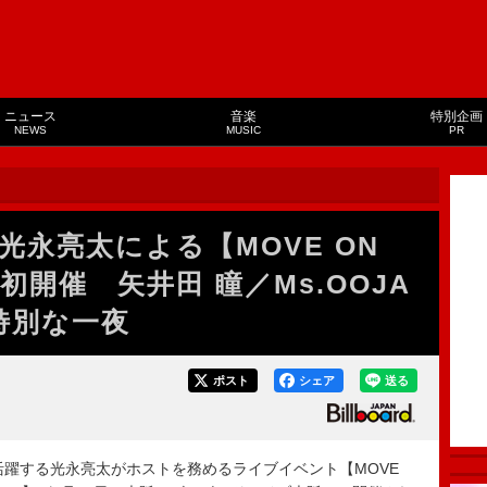
ニュース
音楽
特別企画
NEWS
MUSIC
PR
永亮太による【MOVE ON
E】初開催 矢井田 瞳／Ms.OOJA
特別な一夜
ポスト
シェア
送る
躍する光永亮太がホストを務めるライブイベント【MOVE