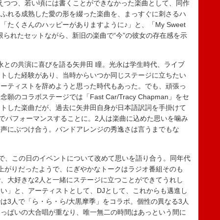
えつつ、若い頃には書くことができなかった楽曲として、同作
あふれる成熟した愛の形を綴った楽曲を、まっすぐに刺さるハ
たくさんのハッピーがありますように♪」と、「My Sweet
曲と限られたセットながら、新旧の楽曲で“今”の彼女の存在感を示
との共演に喜びを語る矢井田 瞳。光永は学生時代、ライブ
ートした経験があり、当時からいつか同じステージに立ちたい
アーティストを辞めようと思った時代もあった。でも、頑張っ
ラボステージでは「Fast Car/Tracy Chapman」をセ
クトした楽曲だが、過去に矢井田自身が日本語訳詞を手掛けて
r,”でパフォーマンスすることに。2人は楽曲に込めた思いを噛み
の声にぶつけ合う。バンドアレンジの秀逸さは言うまでもな
。
JAで、この日のイベントについて改めて思いを語り合う。同年代
上がりだったようで、にぎやかなトークはラジオ番組そのも
、大好きな2人と一緒にステージに立つことができてうれし
い」と、アーティストとして、DJとして、これからも邁進し
は3人で「ら・ら・ら/大黒摩季」をコラボ。個性の異なる3人
いっぱいの大合唱が重なり、唯一無二の時間はあっという間に