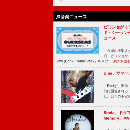
音楽ニュース
ビヨンセがリ
ド・シーラン
ュース
今週の洋楽まと
日、ビヨンセが、先
Dew (Donk) Remix Pack』をサプ …
続きを読
Bimi、サマ
Bimiが、新曲「
日に開催される【Bi
た。日々の不安
Soala、ド
Memory」M