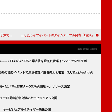
日レポート到着
「Eggs」10周年を記念したライブイベントのタイムテーブル発表
RELATED NEWS
…」FLYING KIDS／岸谷香を迎えた音楽イベントでSPコラボ
組発の音楽イベントで馬場俊英／藤巻亮太と饗宴「3人でとびっきりの
ルバム『Ms.ENKA～OOJAの演歌～』リリース決定
ビュー15周年記念公演のキービジュアル公開
発表 キービジュアル＆ティザー映像公開