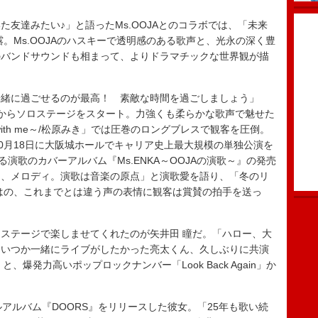
友達みたい♪」と語ったMs.OOJAとのコラボでは、「未来
」を披露。Ms.OOJAのハスキーで透明感のある歌声と、光永の深く豊
のバンドサウンドも相まって、よりドラマチックな世界観が描
緒に過ごせるのが最高！ 素敵な時間を過ごしましょう」
…」からソロステージをスタート。力強くも柔らかな歌声で魅せた
with me～/松原みき」では圧巻のロングブレスで観客を圧倒。
10月18日に大阪城ホールでキャリア史上最大規模の単独公演を
演歌のカバーアルバム『Ms.ENKA～OOJAの演歌～』の発売
ク、メロディ。演歌は音楽の原点」と演歌愛を語り、「冬のリ
はの、これまでとは違う声の表情に観客は賞賛の拍手を送っ
ステージで楽しませてくれたのが矢井田 瞳だ。「ハロー、大
 いつか一緒にライブがしたかった亮太くん、久しぶりに共演
、爆発力高いポップロックナンバー「Look Back Again」か
アルバム『DOORS』をリリースした彼女。「25年も歌い続