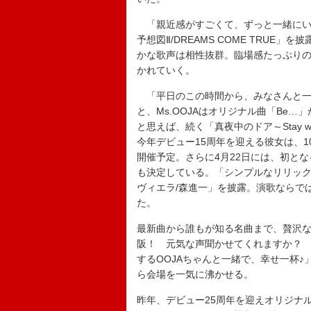
「親近感がすごくて、ずっと一緒にいた
予想図Ⅱ/DREAMS COME TRUE
かな歌声は相性抜群。臨場感たっぷり
かれていく。
「平日のこの時間から、みなさんと一
と、Ms.OOJAはオリジナル曲「Be
と思えば、続く「真夜中のドア～Stay 
今年デビュー15周年を迎える彼女は、
開催予定。さらに4月22日には、初となる
も決定している。「シンプルなリリッ
ヴィエラ/森進一」を披露。演歌ならで
た。
最新曲から誰もが知る名曲まで、贅沢な
阪！ 元気な声聞かせてくれますか？
するOOJAちゃんと一緒で、幸せ一杯♪」と
ら会場を一気に沸かせる。
昨年、デビュー25周年を迎えオリジナル