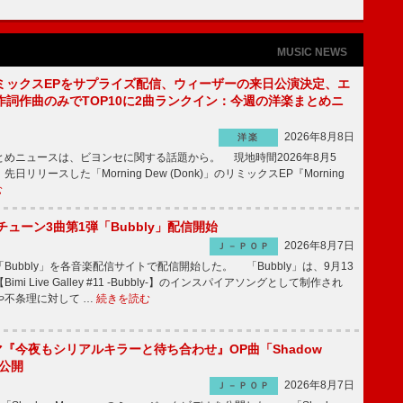
MUSIC NEWS
ミックスEPをサプライズ配信、ウィーザーの来日公演決定、エ
作詞作曲のみでTOP10に2曲ランクイン：今週の洋楽まとめニ
2026年8月8日
洋楽
めニュースは、ビヨンセに関する話題から。 現地時間2026年8月5
日リリースした「Morning Dew (Donk)」のリミックスEP『Morning
む
ーチューン3曲第1弾「Bubbly」配信開始
2026年8月7日
Ｊ－ＰＯＰ
Bubbly」を各音楽配信サイトで配信開始した。 「Bubbly」は、9月13
mi Live Galley #11 -Bubbly-】のインスパイアソングとして制作され
や不条理に対して …
続きを読む
ラマ『今夜もシリアルキラーと待ち合わせ』OP曲「Shadow
V公開
2026年8月7日
Ｊ－ＰＯＰ