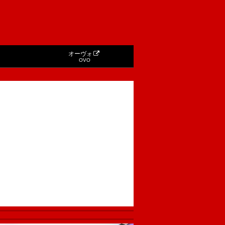
オーヴォ
OVO