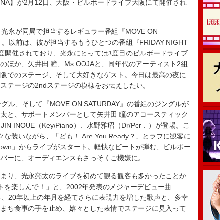
ed by CANNA】が2月12日、大阪・ビルボードライブ大阪にて開催され
、光永が同局で担当するレギュラー番組『MOVE ON
。以前は、彼が担当するもうひとつの番組『FRIDAY NIGHT
て2度開催されており、光永にとっては3度目のビルボードライブ
ほか、矢井田 瞳、Ms.OOJAと、同年代のアーティスト2組
大阪でのステージ、そして大好きなゲスト。今日は最高の夜に
ステージの2ndステージの模様をお伝えしたい。
グル、そして『MOVE ON SATURDAY』の番組のジングルが
太と、サポートメンバーとして矢井田 瞳のアコースティック
 INOUE（Key/Piano）、水野雅昭（Dr/Per．）が登場。こ
装いながら、「ども！ Are You Ready？」とラフに観客に
/Bobby Brown」からライブがスタート。軽快なビートが弾む、ビルボー
ンバーに、オーディエンスもさっそくご機嫌に。
まり、光永亮太のライブを初めて観る観客も多かったことか
トを楽しんで！」と、2002年発表のメジャーデビュー曲
ある、20年以上の年月を経てさらに表現力を増した歌声と、多幸
ちまち食事の手を止め、嬉々とした表情でステージに見入って