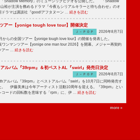
「Shadow Memory」のミュージックビデオを公開した。 「Shadow
、横山裕が主演を務めるドラマ『今夜もシリアルキラーと待ち合わせ』のオ
ドラマは講談社『good!アフタヌーン …
続きを読む
ツアー【yonige tough love tour】開催決定
2026年8月7日
Ｊ－ＰＯＰ
月からの全国ツアー【yonige tough love tour】の開催を発表した。
阪ワンマンツアー【yonige one man tour 2026】を開幕。メジャー再契約
ツアー …
続きを読む
hアルバム『39rpm』＆初ベストAL『swirl』発売日決定
2026年8月7日
Ｊ－ＰＯＰ
hアルバム『39rpm』とベストアルバム『swirl』を10月7日に同時発売す
。 伊藤美来は今年アーティスト活動10周年を迎える。『39rpm』とい
コードの回転数を意味する「rpm」に、伊 …
続きを読む
more »