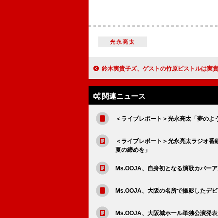
光永亮太
鈴木実貴子ズ、ゲストの竹原ピストルは実貴子派ではなく“ズ派”だった AL『いばら』ツアー初
関連ニュース
＜ライブレポート＞光永亮太「夢のよう…
＜ライブレポート＞光永亮太ラジオ番
夏の締めを」
Ms.OOJA、自身初となる演歌カバーア
Ms.OOJA、大阪の名所で撮影したデ
Ms.OOJA、大阪城ホール単独公演