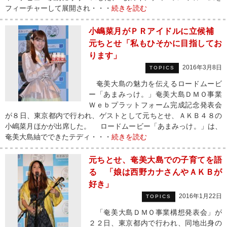
フィーチャーして展開され・・・
続きを読む
小嶋菜月がＰＲアイドルに立候補
元ちとせ「私もひそかに目指してお
ります」
2016年3月8日
TOPICS
奄美大島の魅力を伝えるロードムービ
ー「あまみっけ。」奄美大島ＤＭＯ事業
Ｗｅｂプラットフォーム完成記念発表会
が８日、東京都内で行われ、ゲストとして元ちとせ、ＡＫＢ４８の
小嶋菜月ほかが出席した。 ロードムービー「あまみっけ。」は、
奄美大島紬でできたテディ・・・
続きを読む
元ちとせ、奄美大島での子育てを語
る 「娘は西野カナさんやＡＫＢが
好き」
2016年1月22日
TOPICS
「奄美大島ＤＭＯ事業構想発表会」が
２２日、東京都内で行われ、同地出身の