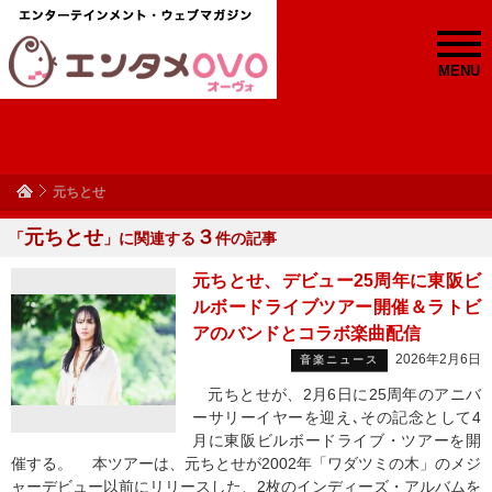
MENU
元ちとせ
元ちとせ
３
「
」に関連する
件の記事
元ちとせ、デビュー25周年に東阪ビ
ルボードライブツアー開催＆ラトビ
アのバンドとコラボ楽曲配信
2026年2月6日
音楽ニュース
元ちとせが、2月6日に25周年のアニバ
ーサリーイヤーを迎え､その記念として4
月に東阪ビルボードライブ・ツアーを開
催する。 本ツアーは、元ちとせが2002年「ワダツミの木」のメジ
ャーデビュー以前にリリースした、2枚のインディーズ・アルバムを