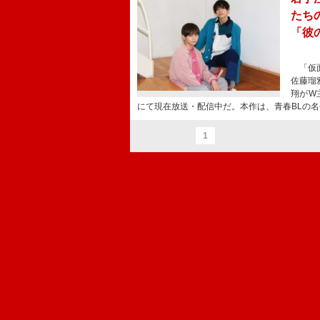
たち
「彼
「仮面
佐藤瑠
翔がW
にて現在放送・配信中だ。本作は、青春BLの
1