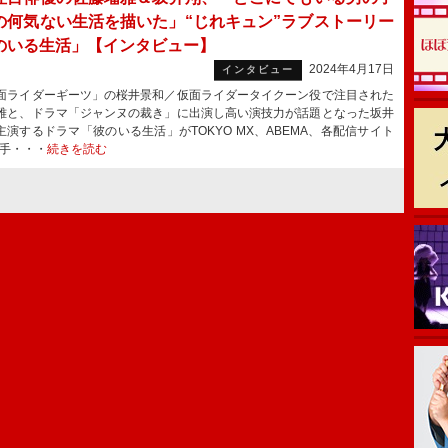
の何気ない生活を描いた」“じれキュン”ラブストーリー
のいる生活」【インタビュー】
2024年4月17日
インタビュー
ライダーギーツ」の桜井景和／仮面ライダータイクーン役で注目された
雅と、ドラマ「ジャンヌの裁き」に出演し高い演技力が話題となった坂井
主演するドラマ「彼のいる生活」がTOKYO MX、ABEMA、各配信サイト
名手・・・
続きを読む