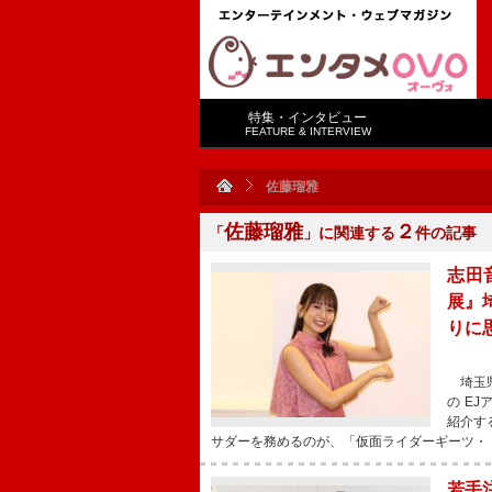
特集・インタビュー
FEATURE & INTERVIEW
佐藤瑠雅
佐藤瑠雅
２
「
」に関連する
件の記事
志田
展』
りに
埼玉県
の E
紹介す
サダーを務めるのが、「仮面ライダーギーツ・
若手