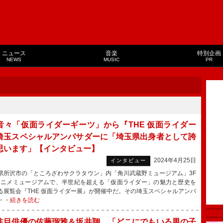
ニュース
音楽
特別企画
NEWS
MUSIC
PR
音々「仮面ライダーギーツ」から『THE 仮面ライダー
埼玉スペシャルアンバサダーに「埼玉県出身者として誇
思います」【インタビュー】
2024年4月25日
インタビュー
所沢市の「ところざわサクラタウン」内「角川武蔵野ミュージアム」3F
Jアニメミュージアムで、半世紀を超える「仮面ライダー」の魅力と歴史を
る展覧会『THE 仮面ライダー展』が開催中だ。その埼玉スペシャルアンバ
・・
続きを読む
注目俳優の佐藤瑠雅＆坂井翔、「どこにでもいる男の子