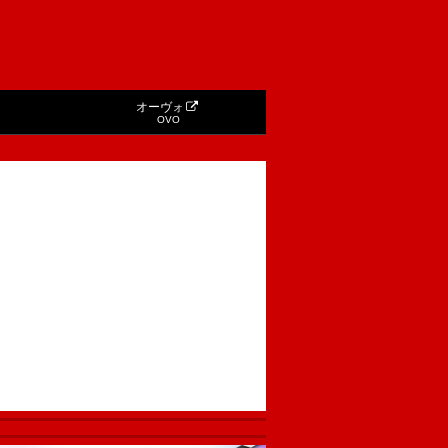
オーヴォ
OVO