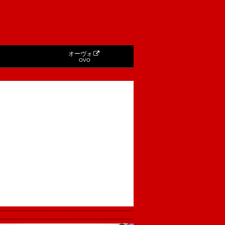
オーヴォ
OVO