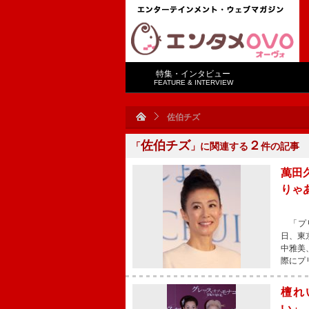
特集・インタビュー
FEATURE & INTERVIEW
佐伯チズ
佐伯チズ
２
「
」に関連する
件の記事
萬田
りゃ
「プリ
日、東
中雅美
際にプ
檀れ
い」