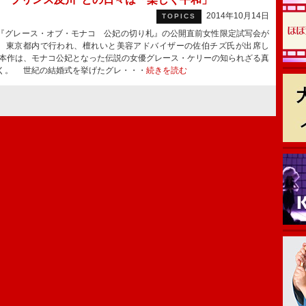
2014年10月14日
TOPICS
グレース・オブ・モナコ 公妃の切り札』の公開直前女性限定試写会が
、東京都内で行われ、檀れいと美容アドバイザーの佐伯チズ氏が出席し
本作は、モナコ公妃となった伝説の女優グレース・ケリーの知られざる真
く。 世紀の結婚式を挙げたグレ・・・
続きを読む