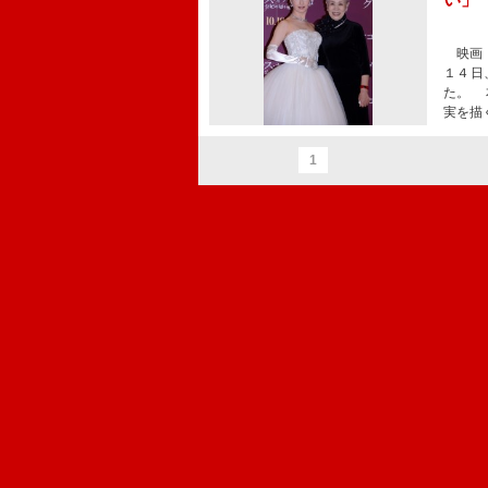
映画『
１４日
た。 
実を描
1