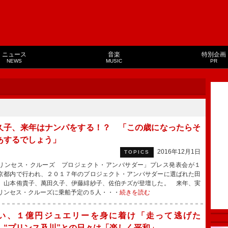
ニュース
音楽
特別企画
NEWS
MUSIC
PR
久子、来年はナンパをする！？ 「この歳になったらそ
あするでしょう」
2016年12月1日
TOPICS
ンセス・クルーズ プロジェクト・アンバサダー」プレス発表会が１
京都内で行われ、２０１７年のプロジェクト・アンバサダーに選ばれた田
、山本侑貴子、萬田久子、伊藤緋紗子、佐伯チズが登壇した。 来年、実
リンセス・クルーズに乗船予定の５人・・・
続きを読む
い、１億円ジュエリーを身に着け「走って逃げた
 “プリンス及川”との日々は「楽しく平和」