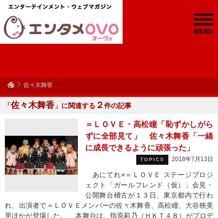
MENU
佐々木舞香
佐々木舞香
２
「
」に関連する
件の記事
＝ＬＯＶＥ・高松瞳「恥ずかしがら
ずに全部見て」 佐々木舞香「一緒
に成長できるように頑張った」
2018年7月13日
TOPICS
あにてれ×＝ＬＯＶＥ ステージプロジ
ェクト「ガールフレンド（仮）」会見・
公開舞台稽古が１３日、東京都内で行わ
れ、出演者で＝ＬＯＶＥメンバーの佐々木舞香、高松瞳、大谷映美
里ほかが登場した。 本舞台は、指原莉乃（ＨＫＴ４８）がプロデ