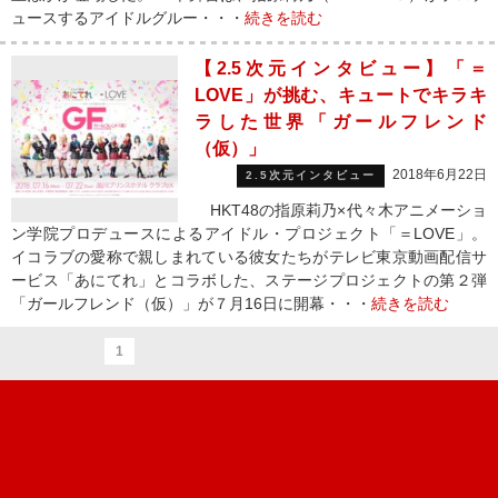
ュースするアイドルグルー・・・
続きを読む
【2.5次元インタビュー】「＝
LOVE」が挑む、キュートでキラキ
ラした世界「ガールフレンド
（仮）」
2018年6月22日
2.5次元インタビュー
HKT48の指原莉乃×代々木アニメーショ
ン学院プロデュースによるアイドル・プロジェクト「＝LOVE」。
イコラブの愛称で親しまれている彼女たちがテレビ東京動画配信サ
ービス「あにてれ」とコラボした、ステージプロジェクトの第２弾
「ガールフレンド（仮）」が７月16日に開幕・・・
続きを読む
1