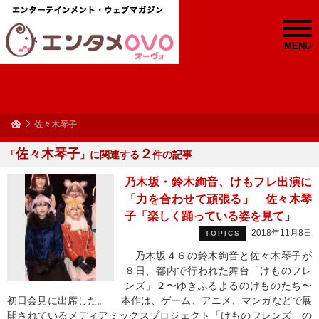
MENU
佐々木琴子
佐々木琴子
２
「
」に関連する
件の記事
乃木坂・鈴木絢音、けもフレ出演に
「力を合わせて頑張る」 佐々木琴
子「楽しく踊っている姿を見て」
2018年11月8日
TOPICS
乃木坂４６の鈴木絢音と佐々木琴子が
８日、都内で行われた舞台「けものフレ
ンズ」２〜ゆきふるよるのけものたち〜
初日会見に出席した。 本作は、ゲーム、アニメ、マンガなどで展
開されているメディアミックスプロジェクト「けものフレンズ」の