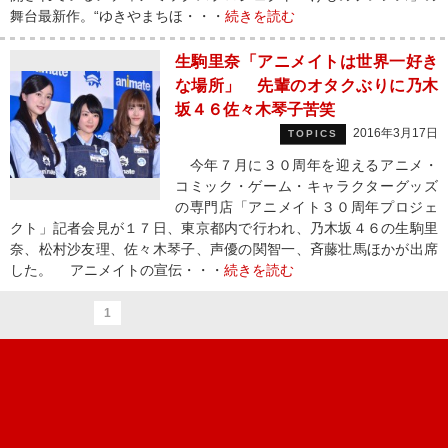
舞台最新作。“ゆきやまちほ・・・
続きを読む
生駒里奈「アニメイトは世界一好き
な場所」 先輩のオタクぶりに乃木
坂４６佐々木琴子苦笑
2016年3月17日
TOPICS
今年７月に３０周年を迎えるアニメ・
コミック・ゲーム・キャラクターグッズ
の専門店「アニメイト３０周年プロジェ
クト」記者会見が１７日、東京都内で行われ、乃木坂４６の生駒里
奈、松村沙友理、佐々木琴子、声優の関智一、斉藤壮馬ほかが出席
した。 アニメイトの宣伝・・・
続きを読む
1