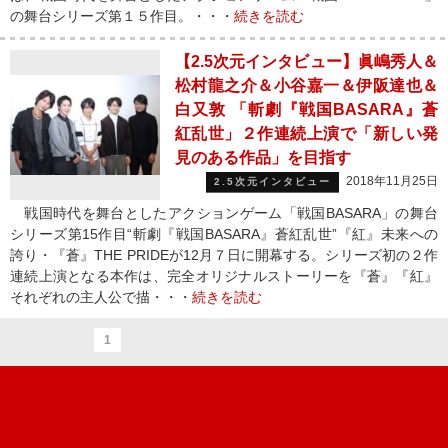
の舞台シリーズ第１５作目。・・・
続きを読む
【2.5次元インタビュー】眞嶋秀人＆
松村龍之介＆小谷嘉一＆伊阪達也＆
白又敦 「斬劇『戦国BASARA』蒼
紅乱世」２作連続上演で「新しい発
見のある作品」を目指す
2018年11月25日
2.5次元インタビュー
戦国時代を舞台としたアクションゲーム「戦国BASARA」の舞台
シリーズ第15作目“斬劇『戦国BASARA』蒼紅乱世”『紅』未来への
誇り・『蒼』THE PRIDEが12月７日に開幕する。シリーズ初の２作
連続上演となる本作は、完全オリジナルストーリーを『蒼』『紅』
それぞれの主人公で描・・・
続きを読む
1