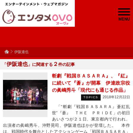
MENU
伊阪達也
伊阪達也
２
「
」に関連する
件の記事
斬劇『戦国ＢＡＳＡＲＡ』、『紅』
に続いて『蒼』が開幕 伊達政宗役
の眞嶋秀斗「現代にも通じる作品」
2018年12月22日
TOPICS
「“斬劇『戦国ＢＡＳＡＲＡ』蒼紅乱
世”『蒼』 ＴＨＥ ＰＲＩＤＥ」の初日
あいさつが２１日、東京都内で行われ、
出演者の眞嶋秀斗、沖野晃司、伊阪達也ほかが登壇した。 本作
は、戦国時代を舞台としたアクションゲーム「戦国ＢＡＳＡＲＡ」