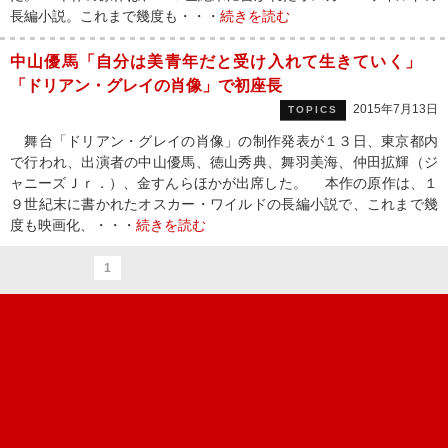
長編小説。これまで幾度も・・・
続きを読む
中山優馬「自分は美青年だと受け入れて生きていく」
「ドリアン・グレイの肖像」で初座長
2015年7月13日
TOPICS
舞台「ドリアン・グレイの肖像」の制作発表が１３日、東京都内
で行われ、出演者の中山優馬、徳山秀典、舞羽美海、仲田拡輝（ジ
ャニーズＪｒ．）、金すんらほかが出席した。 本作の原作は、１
９世紀末に書かれたオスカー・ワイルドの長編小説で、これまで幾
度も映画化、・・・
続きを読む
1