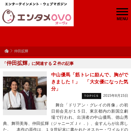
MENU
仲田拡輝
仲田拡輝
２
「
」に関連する
件の記事
中山優馬「筋トレに励んで、胸がで
きました！」 「大女優になった気
分」
2015年8月15日
TOPICS
舞台「ドリアン・グレイの肖像」の初
日前会見が１５日、東京都内の新国立劇
場で行われ、出演者の中山優馬、徳山秀
典、舞羽美海、仲田拡輝（ジャニーズＪｒ．）、金すんらが出席し
た。 本作の原作は、１９世紀末に書かれたオスカー・ワイルドの