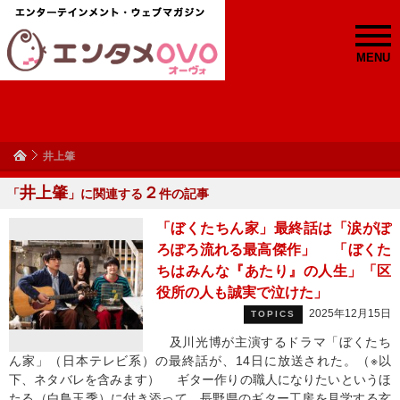
MENU
井上肇
井上肇
２
「
」に関連する
件の記事
「ぼくたちん家」最終話は「涙がぽ
ろぽろ流れる最高傑作」 「ぼくた
ちはみんな『あたり』の人生」「区
役所の人も誠実で泣けた」
2025年12月15日
TOPICS
及川光博が主演するドラマ「ぼくたち
ん家」（日本テレビ系）の最終話が、14日に放送された。（※以
下、ネタバレを含みます） ギター作りの職人になりたいというほ
たる（白鳥玉季）に付き添って、長野県のギター工房を見学する玄