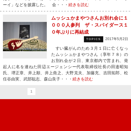
ーイ」などを披露した。 会・・・
続きを読む
ムッシュかまやつさんお別れ会に１
０００人参列 ザ・スパイダース１
０年ぶりに再結成
2017年5月2日
TOPICS
すい臓がんのため３月１日に亡くなっ
たムッシュかまやつさん（享年７８）の
お別れ会が２日、東京都内で営まれ、発
起人に名を連ねた田辺エージェンシー代表取締役社長の田邉昭知
氏、堺正章、井上順、井上堯之、大野克夫、加藤充、吉田拓郎、松
任谷由実、武部聡志、森山良子・・・
続きを読む
1