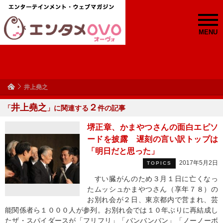
MENU
井上堯之
井上堯之
２
「
」に関連する
件の記事
堺正章、かまやつさんの面白エピソ
ードを披露 遅刻の言い訳トップは
「明日だと思った」
2017年5月2日
TOPICS
すい臓がんのため３月１日に亡くなっ
たムッシュかまやつさん（享年７８）の
お別れ会が２日、東京都内で営まれ、芸
能関係者ら１０００人が参列。お別れ会では１０年ぶりに再結成し
たザ・スパイダースが「フリフリ」「バンバンバン」「ノーノーボ