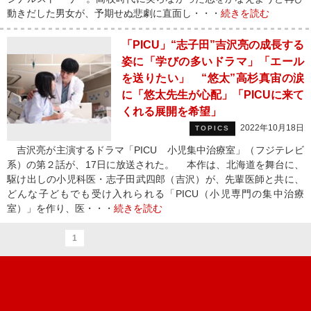
動きだした男女が、予期せぬ悲劇に直面し・・・
続きを読む
「PICU」“志子田”吉沢亮の成長する
姿に「学びの多いドラマ」「エール
を送りたい」 “悠太”高杉真宙の涙
に「悠太先生が心配」「PICUに来て
くれる展開を希望」
2022年10月18日
TOPICS
吉沢亮が主演するドラマ「PICU 小児集中治療室」（フジテレビ
系）の第２話が、17日に放送された。 本作は、北海道を舞台に、
駆け出しの小児科医・志子田武四郎（吉沢）が、先輩医師と共に、
どんな子どもでも受け入れられる「PICU（小児専門の集中治療
室）」を作り、医・・・
続きを読む
1