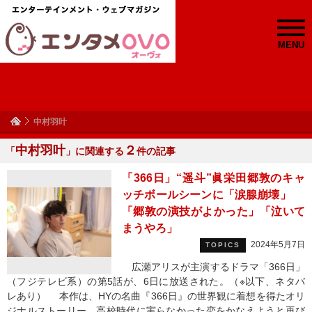
MENU
中村羽叶
中村羽叶
２
「
」に関連する
件の記事
「366日」“遥斗”眞栄田郷敦のキャ
ッチボールシーンに「涙腺崩壊」
「郷敦の演技がよかった」「泣いて
まうやろ」
2024年5月7日
TOPICS
広瀬アリスが主演するドラマ「366日」
（フジテレビ系）の第5話が、6日に放送された。（※以下、ネタバ
レあり） 本作は、HYの名曲『366日』の世界観に着想を得たオリ
ジナルストーリー。高校時代に実らなかった恋をかなえようと再び