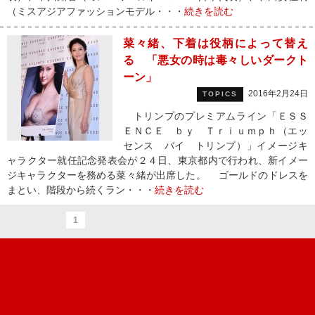
（ミスアジアファッションモデル・・・
続きを読む
菜々緒、下着は役柄によって替え
る 「悪女の時は毒々しいダークト
ーン」
2016年2月24日
TOPICS
トリンプのプレミアムライン「ＥＳＳ
ＥＮＣＥ ｂｙ Ｔｒｉｕｍｐｈ（エッ
センス バイ トリンプ）」イメージキ
ャラクター就任記念発表会が２４日、東京都内で行われ、新イメー
ジキャラクターを務める菜々緒が出席した。 ゴールドのドレスを
まとい、階段から続くラン・・・
続きを読む
1