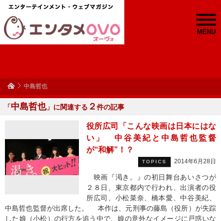
MENU
中島哲也
中島哲也
２
「
」に関連する
件の記事
役所広司「こんな映画は日本にはな
い」 中谷美紀と中島哲也監督
が“和解”！？
2014年6月28日
TOPICS
映画『渇き。』の初日舞台あいさつが
２８日、東京都内で行われ、出演者の役
所広司、小松菜奈、橋本愛、中谷美紀、
中島哲也監督が出席した。 本作は、元刑事の藤島（役所）が失踪
した娘（小松）の行方を追う中で、娘の意外なイメージに戸惑いな