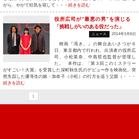
がら、やがて狂気を宿して・・・
続きを読む
役所広司が“最悪の男”を演じる
「挑戦しがいのある役だった」
2014年3月6日
ニュース
映画『渇き。』の舞台あいさつが６
日、東京都内で行われ、出演者の役所広
司、小松菜奈、中島哲也監督が登壇し
た。 本作は、「第３回このミステリー
がすごい！大賞」を受賞した深町秋生氏のデビュー作を映画化。突
然失踪した優等生の娘・加奈子（小松）の行方を追う父親（・・・
続きを読む
1