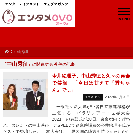
MENU
中山秀征
中山秀征
４
「
」に関連する
件の記事
今井絵理子、中山秀征と久々の再会
で笑顔 「今日は甘えて『秀ちゃ
ん』で…」
2022年1月20日
TOPICS
一般社団法人障がい者自立推進機構が
主催する「パラリンアート世界大会
2021」の表彰式が20日、東京都内で行わ
れ、タレントの中山秀征、元SPEEDで参議院議員の今井絵理子氏が
ゲストで登壇した。 本大会は、世界各国の障害を持つ人たちから