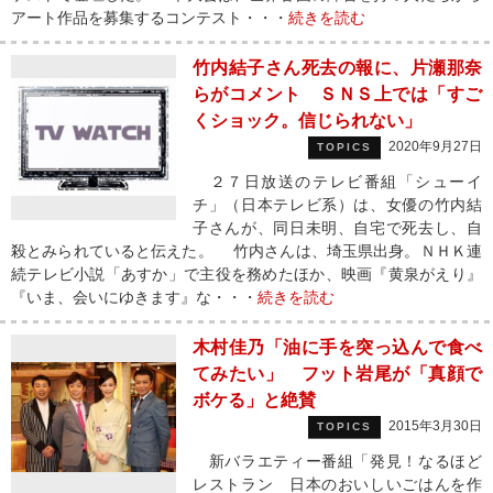
アート作品を募集するコンテスト・・・
続きを読む
竹内結子さん死去の報に、片瀬那奈
らがコメント ＳＮＳ上では「すご
くショック。信じられない」
2020年9月27日
TOPICS
２７日放送のテレビ番組「シューイ
チ」（日本テレビ系）は、女優の竹内結
子さんが、同日未明、自宅で死去し、自
殺とみられていると伝えた。 竹内さんは、埼玉県出身。ＮＨＫ連
続テレビ小説「あすか」で主役を務めたほか、映画『黄泉がえり』
『いま、会いにゆきます』な・・・
続きを読む
木村佳乃「油に手を突っ込んで食べ
てみたい」 フット岩尾が「真顔で
ボケる」と絶賛
2015年3月30日
TOPICS
新バラエティー番組「発見！なるほど
レストラン 日本のおいしいごはんを作