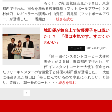
ろう！」の初回収録会見が３０日、東京
都内で行われ、司会を務める後藤輝基（フットボールアワー）と木
村佳乃、レギュラー出演者の中山秀征、岩尾望（フットボールアワ
ー）が登壇した。 番組は・・・
続きを読む
城田優が舞台上で皆藤愛子を口説い
た！？ 「僕は本気です。すごくか
わいい」
2012年11月26日
ニュース
「第一回インスタントコーヒー大使発
表会」が２６日、東京都内で行われ、初
代“インスタントコーヒー大使”に任命され
たフリーキャスターの皆藤愛子と俳優の城田優が登場した。 大使
に任命された城田は「毎日飲んでいるので率直にうれしい」と語
り、皆藤も「朝一番のコーヒ・・・
続きを読む
1