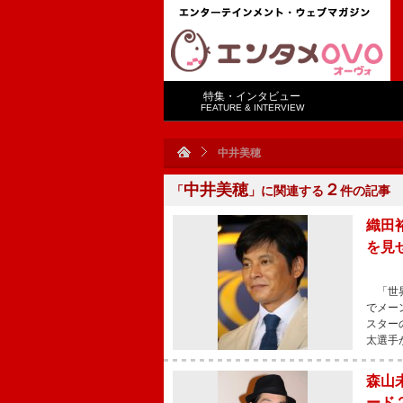
特集・インタビュー
FEATURE & INTERVIEW
中井美穂
中井美穂
２
「
」に関連する
件の記事
織田
を見
「世界
でメー
スター
太選手
森山
ード