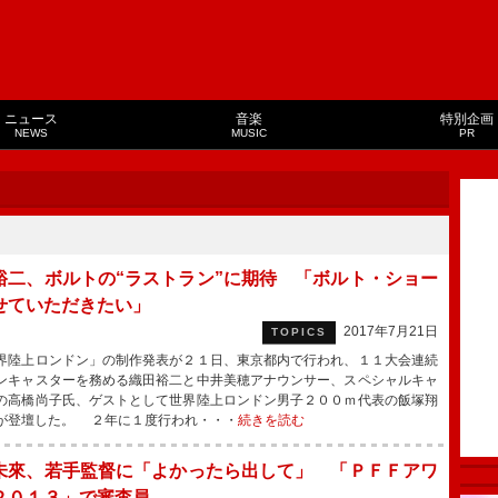
ニュース
音楽
特別企画
NEWS
MUSIC
PR
裕二、ボルトの“ラストラン”に期待 「ボルト・ショー
せていただきたい」
2017年7月21日
TOPICS
陸上ロンドン」の制作発表が２１日、東京都内で行われ、１１大会連続
ンキャスターを務める織田裕二と中井美穂アナウンサー、スペシャルキャ
の高橋尚子氏、ゲストとして世界陸上ロンドン男子２００ｍ代表の飯塚翔
が登壇した。 ２年に１度行われ・・・
続きを読む
未來、若手監督に「よかったら出して」 「ＰＦＦアワ
２０１３」で審査員