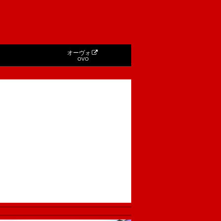
オーヴォ
OVO