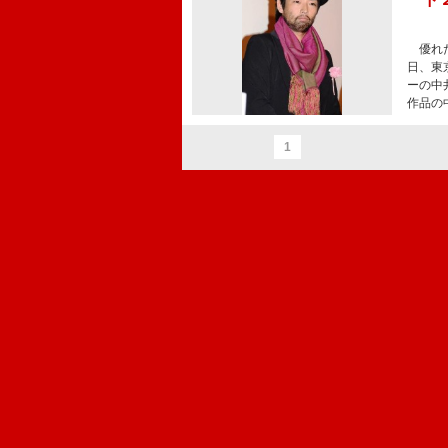
優れた
日、東
ーの中
作品の
1