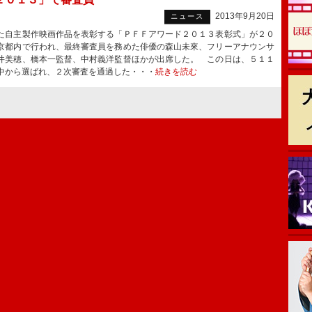
2013年9月20日
ニュース
自主製作映画作品を表彰する「ＰＦＦアワード２０１３表彰式」が２０
京都内で行われ、最終審査員を務めた俳優の森山未來、フリーアナウンサ
井美穂、橋本一監督、中村義洋監督ほかが出席した。 この日は、５１１
中から選ばれ、２次審査を通過した・・・
続きを読む