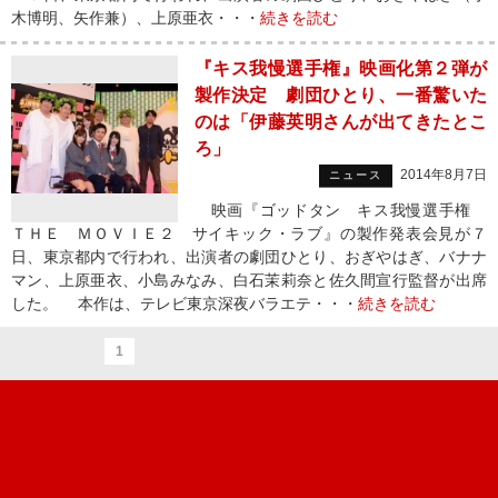
木博明、矢作兼）、上原亜衣・・・
続きを読む
『キス我慢選手権』映画化第２弾が
製作決定 劇団ひとり、一番驚いた
のは「伊藤英明さんが出てきたとこ
ろ」
2014年8月7日
ニュース
映画『ゴッドタン キス我慢選手権
ＴＨＥ ＭＯＶＩＥ２ サイキック・ラブ』の製作発表会見が７
日、東京都内で行われ、出演者の劇団ひとり、おぎやはぎ、バナナ
マン、上原亜衣、小島みなみ、白石茉莉奈と佐久間宣行監督が出席
した。 本作は、テレビ東京深夜バラエテ・・・
続きを読む
1