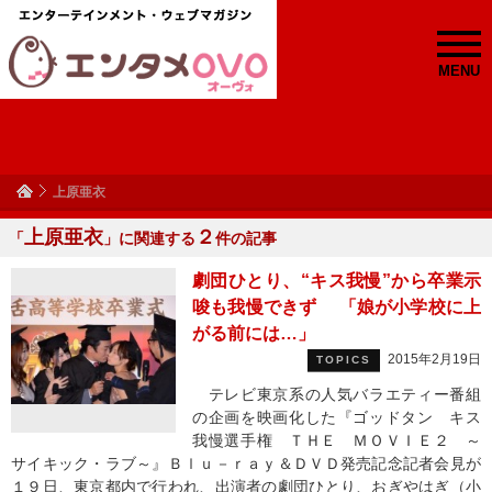
MENU
上原亜衣
上原亜衣
２
「
」に関連する
件の記事
劇団ひとり、“キス我慢”から卒業示
唆も我慢できず 「娘が小学校に上
がる前には…」
2015年2月19日
TOPICS
テレビ東京系の人気バラエティー番組
の企画を映画化した『ゴッドタン キス
我慢選手権 ＴＨＥ ＭＯＶＩＥ２ ～
サイキック・ラブ～』Ｂｌｕ－ｒａｙ＆ＤＶＤ発売記念記者会見が
１９日、東京都内で行われ、出演者の劇団ひとり、おぎやはぎ（小