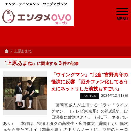
MENU
上原あまね
上原あまね
３
「
」に関連する
件の記事
「ウイングマン」“北倉”宮野真守の
怪演に反響 「厄介ファン化してるう
えにネットリした演技もすごい」
2024年12月18日
TOPICS
藤岡真威人が主演するドラマ「ウイン
グマン」（テレビ東京系）の第9話が、17
日深夜に放送された。（※以下、ネタバレ
あり） 本作は、特撮オタクの高校生・広野健太（藤岡）が、異次
元から来たアオイ（加藤小夏）のドリムノートに、空想のヒーロ