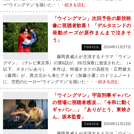
ー“ウイングマン”を描いた・・・
続きを読む
「ウイングマン」次回予告の新技映
像に視聴者歓喜！ 「デルタエンドの
発動ポーズが原作まんまで泣きそ
う」
2024年11月27日
TOPICS
藤岡真威人が主演するドラマ「ウイン
グマン」（テレビ東京系）の第6話が、26日深夜に放送された。（※
以下、ネタバレあり） 本作は、特撮オタクの高校生・広野健太
（藤岡）が、異次元から来たアオイ（加藤小夏）のドリムノート
に、空想のヒーロー“ウイングマン”を描いた・・・
続きを読む
「ウイングマン」宇宙刑事ギャバン
の登場に視聴者感涙… 「令和に動く
ギャバン…」「ありがとう、東映さ
ん、坂本監督」
2024年11月13日
TOPICS
藤岡真威人が主演するドラマ「ウイン