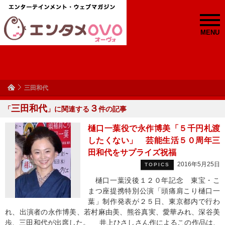
MENU
三田和代
三田和代
３
「
」に関連する
件の記事
樋口一葉役で永作博美「５千円札渡
したくない」 芸能生活５０周年三
田和代をサプライズ祝福
2016年5月25日
TOPICS
樋口一葉没後１２０年記念 東宝・こ
まつ座提携特別公演「頭痛肩こり樋口一
葉」制作発表が２５日、東京都内で行わ
れ、出演者の永作博美、若村麻由美、熊谷真実、愛華みれ、深谷美
歩、三田和代が出席した。 井上ひさしさん作によるこの作品は、