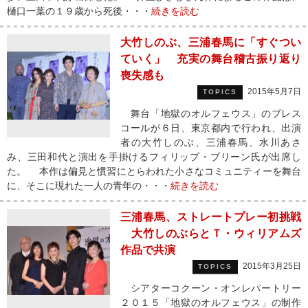
樋口一葉の１９歳から死後・・・
続きを読む
大竹しのぶ、三浦春馬に「すぐつい
ていく」 充実の舞台稽古振り返り
喪失感も
2015年5月7日
TOPICS
舞台「地獄のオルフェウス」のプレス
コールが６日、東京都内で行われ、出演
者の大竹しのぶ、三浦春馬、水川あさ
み、三田和代と演出を手掛けるフィリップ・ブリーン氏が出席し
た。 本作は偏見と慣習にとらわれた小さなコミュニティーを舞台
に、そこに現れた一人の青年の・・・
続きを読む
三浦春馬、ストレートプレー初挑戦
大竹しのぶらとＴ・ウィリアムズ
作品で共演
2015年3月25日
TOPICS
シアターコクーン・オンレパートリー
２０１５「地獄のオルフェウス」の制作