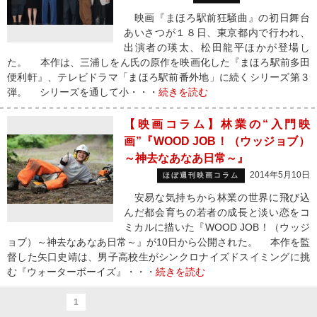
映画『まほろ駅前狂騒曲』の初日舞台
あいさつが１８日、東京都内で行われ、
出演者の瑛太、松田龍平ほかが登場し
た。 本作は、三浦しをん氏の原作を映画化した『まほろ駅前多田
便利軒』、テレビドラマ「まほろ駅前番外地」に続くシリーズ第３
弾。 シリーズを通して小・・・
続きを読む
【映画コラム】林業の“入門映
画”『WOOD JOB！（ウッジョブ）
～神去なあなあ日常～』
2014年5月10日
ほぼ週刊映画コラム
安易な気持ちから林業の世界に飛び込
んだ都会育ちの若者の成長と淡い恋をコ
ミカルに描いた『WOOD JOB！（ウッジ
ョブ）～神去なあなあ日常～』が10日から公開された。 本作を監
督した矢口史靖は、男子高校生がシンクロナイズドスイミングに挑
む『ウォーターボーイズ』・・・
続きを読む
1