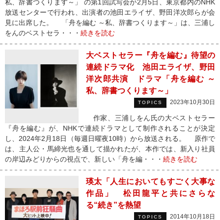
私、辞書つくります～」 の第1回試写会が2月5日、東京都内のNHK
放送センターで行われ、出演者の池田エライザ、野田洋次郎らが会
見に出席した。 「舟を編む ～私、辞書つくります～」は、三浦し
をんのベストセラ・・・
続きを読む
大ベストセラー『舟を編む』待望の
連続ドラマ化 池田エライザ、野田
洋次郎共演 ドラマ「舟を編む ～
私、辞書つくります～」
2023年10月30日
TOPICS
作家、三浦しをん氏の大ベストセラー
『舟を編む』が、NHKで連続ドラマとして制作されることが決定
し、2024年2月18日（毎週日曜夜10時）から放送される。 原作で
は、主人公・馬締光也を通して描かれたが、本作では、新入り社員
の岸辺みどりからの視点で、新しい「舟を編・・・
続きを読む
瑛太「人生においてもすごく大事な
作品」 松田龍平と共にさらな
る“続き”を熱望
2014年10月18日
TOPICS