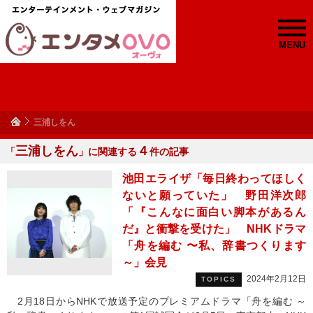
MENU
三浦しをん
三浦しをん
４
「
」に関連する
件の記事
池田エライザ「毎日終わってほしく
ないと願っていた」 野田洋次郎
「『こんなに面白い脚本があるん
だ』と衝撃を受けた」 NHKドラマ
「舟を編む 〜私、辞書つくります
～」会見
2024年2月12日
TOPICS
2月18日からNHKで放送予定のプレミアムドラマ「舟を編む ～