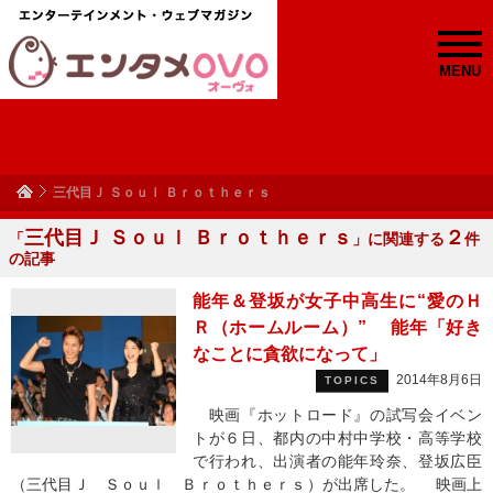
MENU
三代目Ｊ Ｓｏｕｌ Ｂｒｏｔｈｅｒｓ
三代目Ｊ Ｓｏｕｌ Ｂｒｏｔｈｅｒｓ
２
「
」に関連する
件
の記事
能年＆登坂が女子中高生に“愛のＨ
Ｒ（ホームルーム）” 能年「好き
なことに貪欲になって」
2014年8月6日
TOPICS
映画『ホットロード』の試写会イベン
トが６日、都内の中村中学校・高等学校
で行われ、出演者の能年玲奈、登坂広臣
（三代目Ｊ Ｓｏｕｌ Ｂｒｏｔｈｅｒｓ）が出席した。 映画上