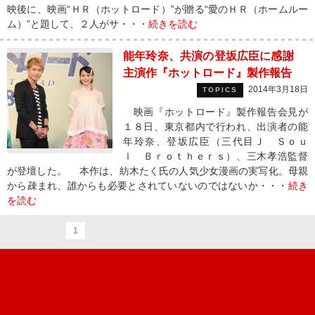
映後に、映画“ＨＲ（ホットロード）”が贈る“愛のＨＲ（ホームルー
ム）”と題して、２人がサ・・・
続きを読む
能年玲奈、共演の登坂広臣に感謝
主演作『ホットロード』製作報告
2014年3月18日
TOPICS
映画『ホットロード』製作報告会見が
１８日、東京都内で行われ、出演者の能
年玲奈、登坂広臣（三代目Ｊ Ｓｏｕ
ｌ Ｂｒｏｔｈｅｒｓ）、三木孝浩監督
が登壇した。 本作は、紡木たく氏の人気少女漫画の実写化。母親
から疎まれ、誰からも必要とされていないのではないか・・・
続き
を読む
1