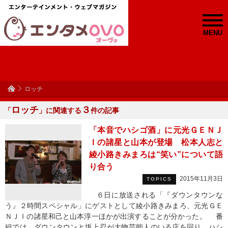
MENU
ロッチ
ロッチ
３
「
」に関連する
件の記事
「本音でハシゴ酒」に元光ＧＥＮＪ
Ｉの諸星と山本が登場 松本人志と
綾小路きみまろは“笑い”について語
り合う
2015年11月3日
TOPICS
６日に放送される「『ダウンタウンな
う』２時間スペシャル」にゲストとして綾小路きみまろ、元光ＧＥ
ＮＪＩの諸星和己と山本淳一ほかが出演することが分かった。 番
組では、ダウンタウンと坂上忍が大物芸能人のいる店を回り、ハシ