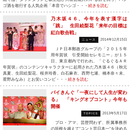
ゴ酒を敢行する人気企画「本音でハシゴ・・・
続きを読む
乃木坂４６、今年を表す漢字は
「跳」 生田絵梨花「来年の目標は
紅白歌合戦」
2014年12月15日
ニュース
ＪＰ日本郵政グループの「２０１５年
用年賀状 引受開始セレモニー」が１５
日、東京都内で行われ、「ぐるぐるＡＲ
年賀状」のコンテンツキャラクターに起用された乃木坂４６（秋元
真夏、生田絵梨花、桜井玲香、白石麻衣、西野七瀬、橋本奈々未、
星野みなみ）とお笑いコンビ・・・
続きを読む
バイきんぐ「一夜にして人生が変わ
る」 「キングオブコント」今年も
開催
2013年5月17日
TOPICS
プロ・アマ、芸歴問わず、所属事務所
の垣根を越えて“コント芸日本一”を決める