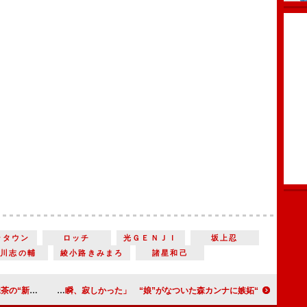
ンタウン
ロッチ
光ＧＥＮＪＩ
坂上忍
立川志の輔
綾小路きみまろ
諸星和己
”に感嘆の声
“パパ”田中圭「一瞬、寂しかった」 “娘”がなついた森カンナに嫉妬！？