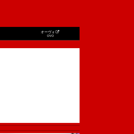
オーヴォ
OVO