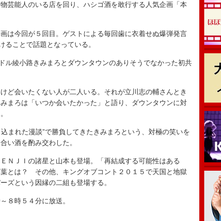
物芸能人のいる店を回り、ハシゴ酒を敢行する人気企画「本
画は今回が５回目。ゲストによる毎回歯に衣着せぬ爆弾発言
ゃけることで話題となっている。
ドル綾小路きみまろとダウンタウンのありそうでなかった初共
けど会いたくない人が二人いる。それが立川志の輔さんとき
きみまろは「いつか会いたかった」と語り、ダウンタウンに対
た。
り込まれた漫談”で勝負してきたきみまろという、対極の笑いを
り合い酒を酌み交わした。
ＥＮＪＩの諸星と山本も登場。「再結成する可能性はある
言葉とは？ その他、キングオブコント２０１５で天国と地獄
パーズという因縁の二組も登場する。
～８時５４分に放送。