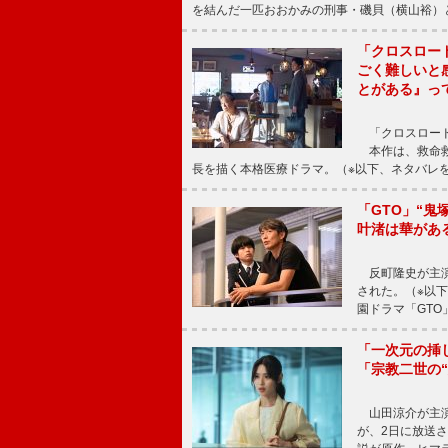
を結んだ一匹おおかみの刑事・磯貝（横山裕）
「クロスロー
ごく難しいと
とがある』っ
「クロスロード
本作は、救命救
長を描く本格医療ドラマ。（※以下、ネタバレ
「GTO」“
叶渚は華があ
反町隆史が主演
された。（※以
園ドラマ「GTO
「一次元の挿
「宗教二世の
山田涼介が主演
が、2日に放送