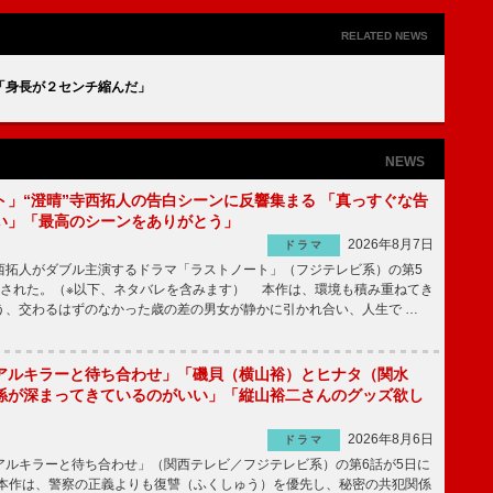
RELATED NEWS
「身長が２センチ縮んだ」
NEWS
ト」“澄晴”寺西拓人の告白シーンに反響集まる 「真っすぐな告
い」「最高のシーンをありがとう」
2026年8月7日
ドラマ
拓人がダブル主演するドラマ「ラストノート」（フジテレビ系）の第5
送された。（※以下、ネタバレを含みます） 本作は、環境も積み重ねてき
う、交わるはずのなかった歳の差の男女が静かに引かれ合い、人生で …
アルキラーと待ち合わせ」「磯貝（横山裕）とヒナタ（関水
係が深まってきているのがいい」「縦山裕二さんのグッズ欲し
2026年8月6日
ドラマ
ルキラーと待ち合わせ」（関西テレビ／フジテレビ系）の第6話が5日に
本作は、警察の正義よりも復讐（ふくしゅう）を優先し、秘密の共犯関係