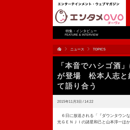
特集・インタビュー
FEATURE & INTERVIEW
ニュース
TOPICS
「本音でハシゴ酒」
が登場 松本人志と
て語り合う
2015年11月3日 / 14:22
６日に放送される「『ダウンタウンな
光ＧＥＮＪＩの諸星和己と山本淳一ほ