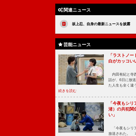
関連ニュース
坂上忍、自身の最新ニュースを披露 
芸能ニュース
「ラストノー
白がカッコい
内田有紀と寺西
話が、6日に放
た人生も全く違
続きを読む
「今夜もシリ
渚）の共犯関
い」
「今夜もシリア
放送された。 