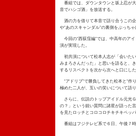
番組では、ダウンタウンと坂上忍が大
音でハシゴ酒」を放送する。
酒の力を借りて本音で語り合うこの企
や“あのスキャンダル”の裏側をぶっち
今回の“西荻窪編”では、中高年のアイ
演が実現した。
初共演について松本人志が「会いたい
みまろさんだった」と思いを語ると、
するリスペクトを次から次へと口にし
“アドリブ”で勝負してきた松本と“作
極めた二人が、互いの笑いについて語
さらに、伝説のトップアイドル元光Ｇ
の？」という鋭い質問に諸星が語った
を見たロッチとコロコロチキチキペッ
番組はフジテレビ系で６日、午後７時