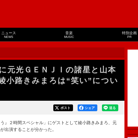
ニュース
音楽
特別企画
NEWS
MUSIC
PR
に元光ＧＥＮＪＩの諸星と山本
綾小路きみまろは“笑い”につい
ポスト
シェア
送る
う』２時間スペシャル」にゲストとして綾小路きみまろ、元
かが出演することが分かった。