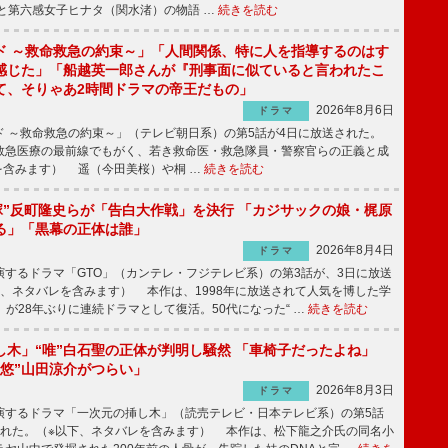
と第六感女子ヒナタ（関水渚）の物語 …
続きを読む
ド ～救命救急の約束～」「人間関係、特に人を指導するのはす
感じた」「船越英一郎さんが『刑事面に似ていると言われたこ
て、そりゃあ2時間ドラマの帝王だもの」
2026年8月6日
ドラマ
 ～救命救急の約束～」（テレビ朝日系）の第5話が4日に放送された。
急医療の最前線でもがく、若き救命医・救急隊員・警察官らの正義と成
を含みます） 遥（今田美桜）や桐 …
続きを読む
鬼塚”反町隆史らが「告白大作戦」を決行 「カジサックの娘・梶原
る」「黒幕の正体は誰」
2026年8月4日
ドラマ
するドラマ「GTO」（カンテレ・フジテレビ系）の第3話が、3日に放送
下、ネタバレを含みます） 本作は、1998年に放送されて人気を博した学
」が28年ぶりに連続ドラマとして復活。50代になった“ …
続きを読む
し木」“唯”白石聖の正体が判明し騒然 「車椅子だったよね」
“悠”山田涼介がつらい」
2026年8月3日
ドラマ
するドラマ「一次元の挿し木」（読売テレビ・日本テレビ系）の第5話
された。（※以下、ネタバレを含みます） 本作は、松下龍之介氏の同名小