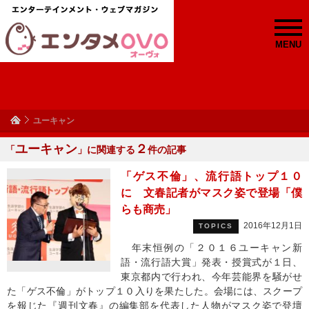
MENU
ユーキャン
ユーキャン
２
「
」に関連する
件の記事
「ゲス不倫」、流行語トップ１０
に 文春記者がマスク姿で登場「僕
らも商売」
2016年12月1日
TOPICS
年末恒例の「２０１６ユーキャン新
語・流行語大賞」発表・授賞式が１日、
東京都内で行われ、今年芸能界を騒がせ
た「ゲス不倫」がトップ１０入りを果たした。会場には、スクープ
を報じた『週刊文春』の編集部を代表した人物がマスク姿で登壇