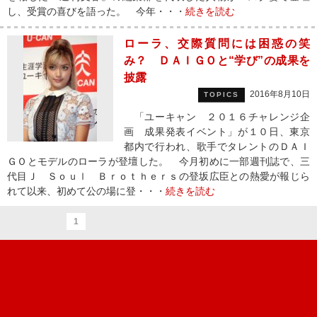
し、受賞の喜びを語った。 今年・・・
続きを読む
ローラ、交際質問には困惑の笑
み？ ＤＡＩＧＯと“学び”の成果を
披露
2016年8月10日
TOPICS
「ユーキャン ２０１６チャレンジ企
画 成果発表イベント」が１０日、東京
都内で行われ、歌手でタレントのＤＡＩ
ＧＯとモデルのローラが登壇した。 今月初めに一部週刊誌で、三
代目Ｊ Ｓｏｕｌ Ｂｒｏｔｈｅｒｓの登坂広臣との熱愛が報じら
れて以来、初めて公の場に登・・・
続きを読む
1