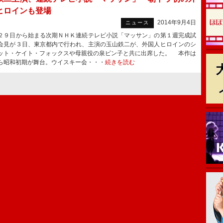
ヒロインも登場
2014年9月4日
ニュース
９日から始まる次期ＮＨＫ連続テレビ小説「マッサン」の第１週完成試
会見が３日、東京都内で行われ、主演の玉山鉄二が、外国人ヒロインのシ
ット・ケイト・フォックスや母親役の泉ピン子と共に出席した。 本作は
ら昭和初期が舞台。ウイスキー会・・・
続きを読む