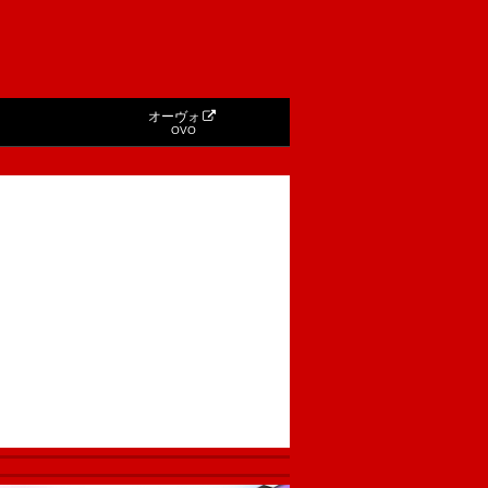
オーヴォ
OVO