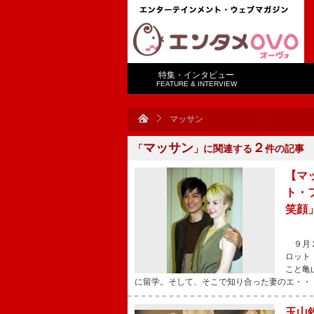
特集・インタビュー
FEATURE & INTERVIEW
マッサン
マッサン
２
「
」に関連する
件の記事
【マ
ト・
笑顔
９月２
ロット
こと亀
に留学。そして、そこで知り合った妻のエ・・
玉山