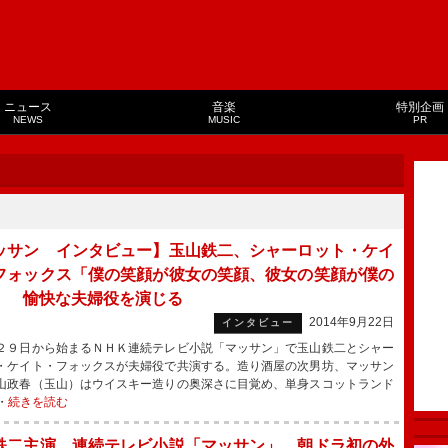
ニュース
音楽
特別企画
NEWS
MUSIC
PR
ッサン インタビュー】玉山鉄二、シャーロット・ケイ
フォックス「僕の笑顔が彼女の笑顔、彼女の笑顔が僕の
」 愉快な夫婦役を演じる
2014年9月22日
インタビュー
９日から始まるＮＨＫ連続テレビ小説「マッサン」で玉山鉄二とシャー
・ケイト・フォックスが夫婦役で共演する。造り酒屋の次男坊、マッサン
山政春（玉山）はウイスキー造りの奥深さに目覚め、単身スコットランド
・
続きを読む
鉄二主演、連続テレビ小説「マッサン」 朝ドラ初の外