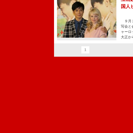
国人
９月２
写会と
ャーロ
大正か
1