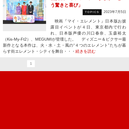
う驚きと喜び」
2023年7月5日
TOPICS
映画『マイ・エレメント』日本版お披
露目イベントが４日、東京都内で行わ
れ、日本版声優の川口春奈、玉森裕太
（Kis-My-Ft2）、MEGUMIが登壇した。 ディズニー＆ピクサー最
新作となる本作は、火・水・土・風の“４つのエレメント”たちが暮
らす街エレメント・シティを舞台・・・
続きを読む
1