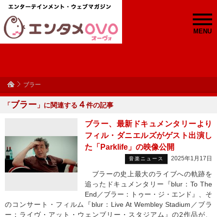
MENU
ブラー
ブラー
４
「
」に関連する
件の記事
ブラー、最新ドキュメンタリーより
フィル・ダニエルズがゲスト出演し
た「Parklife」の映像公開
2025年1月17日
音楽ニュース
ブラーの史上最大のライブへの軌跡を
追ったドキュメンタリー『blur：To The
End／ブラー：トゥー・ジ・エンド』、そ
のコンサート・フィルム『blur：Live At Wembley Stadium／ブラ
ー：ライヴ・アット・ウェンブリー・スタジアム』の2作品が、