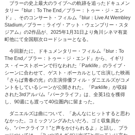
ブラーの史上最大のライブへの軌跡を追ったドキュメン
タリー『blur：To The End／ブラー：トゥー・ジ・エン
ド』、そのコンサート・フィルム『blur：Live At Wembley
Stadium／ブラー：ライヴ・アット・ウェンブリー・スタ
ジアム』の2作品が、2025年1月31日より角川シネマ有楽
町他にて全国順次ロードショーとなる。
今回新たに、ドキュメンタリー・フィルム『blur：To
The End／ブラー：トゥー・ジ・エンド』から、イギリ
ス・イーストボーンで行なわれた「Parklife」のライブ・
シーンに合わせて、ゲスト・ボーカルとして出演した映画
『さらば青春の光』の主演俳優フィル・ダニエルズがコメ
ントをしているシーンが公開された。「Parklife」が収録
された3rdアルバム『パークライフ』は、全英1位を獲得
し、90週にも渡って40位圏内に留まった。
ダニエルズは曲について、「あんなにヒットすると思わ
なかった。コミックソングみたいだろ。ゴミ収集員か
ら、“パークライフ！”と声をかけられるよ」と話し、ブラ