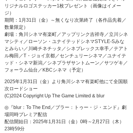
リジナルロゴステッカー1枚プレゼント（画像はイメー
ジ）
期間：1月31日（金）～無くなり次第終了（各作品先着／
数量限定）
劇場：角川シネマ有楽町／アップリンク吉祥寺／立川シネ
マシティ／ローソン・ユナイテッドシネマSTYLE-Sみな
とみらい／川崎チネチッタ／シネプレックス幸手／テアト
ル梅田／T・ジョイ京都／センチュリーシネマ／ユナイテ
ッド・シネマ新潟／シネプラザサントムーン／サツゲキ／
フォーラム仙台／KBCシネマ（予定）
2025年1月31日（金）より角川シネマ有楽町他にて全国順
次ロードショー
(C)2024 Copyright Up The Game Limited & blur
◎『blur：To The End／ブラー：トゥー・ジ・エンド』劇
場同時プレミア配信
配信開始日：2025年1月31日（金）0時～2月27日（木）
23時59分