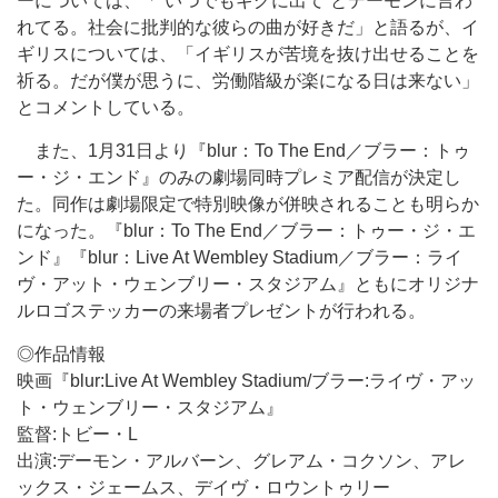
ーについては、「“いつでもギグに出て”とデーモンに言わ
れてる。社会に批判的な彼らの曲が好きだ」と語るが、イ
ギリスについては、「イギリスが苦境を抜け出せることを
祈る。だが僕が思うに、労働階級が楽になる日は来ない」
とコメントしている。
また、1月31日より『blur：To The End／ブラー：トゥ
ー・ジ・エンド』のみの劇場同時プレミア配信が決定し
た。同作は劇場限定で特別映像が併映されることも明らか
になった。『blur：To The End／ブラー：トゥー・ジ・エ
ンド』『blur：Live At Wembley Stadium／ブラー：ライ
ヴ・アット・ウェンブリー・スタジアム』ともにオリジナ
ルロゴステッカーの来場者プレゼントが行われる。
◎作品情報
映画『blur:Live At Wembley Stadium/ブラー:ライヴ・アッ
ト・ウェンブリー・スタジアム』
監督:トビー・L
出演:デーモン・アルバーン、グレアム・コクソン、アレ
ックス・ジェームス、デイヴ・ロウントゥリー