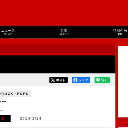
ニュース
音楽
特別企画
NEWS
MUSIC
PR
ポスト
シェア
送る
外ROCK・POPS
ラー
ー
東京
2014/1/14