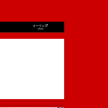
オーヴォ
OVO