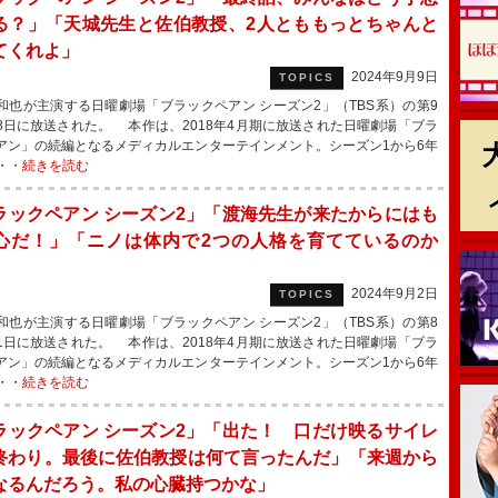
る？」「天城先生と佐伯教授、2人とももっとちゃんと
てくれよ」
2024年9月9日
TOPICS
也が主演する日曜劇場「ブラックペアン シーズン2」（TBS系）の第9
8日に放送された。 本作は、2018年4月期に放送された日曜劇場「ブラ
アン」の続編となるメディカルエンターテインメント。シーズン1から6年
・・
続きを読む
ラックペアン シーズン2」「渡海先生が来たからにはも
心だ！」「ニノは体内で2つの人格を育てているのか
2024年9月2日
TOPICS
也が主演する日曜劇場「ブラックペアン シーズン2」（TBS系）の第8
1日に放送された。 本作は、2018年4月期に放送された日曜劇場「ブラ
アン」の続編となるメディカルエンターテインメント。シーズン1から6年
・・
続きを読む
ラックペアン シーズン2」「出た！ 口だけ映るサイレ
終わり。最後に佐伯教授は何て言ったんだ」「来週から
なるんだろう。私の心臓持つかな」