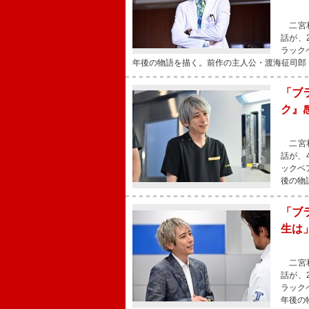
二宮和
話が、
ラック
年後の物語を描く。前作の主人公・渡海征司郎
「ブ
ク』
二宮和
話が、
ックペ
後の物
「ブ
生は
二宮和
話が、
ラック
年後の