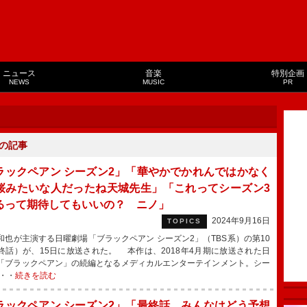
ニュース
音楽
特別企画
NEWS
MUSIC
PR
の記事
ラックペアン シーズン2」「華やかでかれんではかなく
桜みたいな人だったね天城先生」「これってシーズン3
るって期待してもいいの？ ニノ」
2024年9月16日
TOPICS
也が主演する日曜劇場「ブラックペアン シーズン2」（TBS系）の第10
終話）が、15日に放送された。 本作は、2018年4月期に放送された日
「ブラックペアン」の続編となるメディカルエンターテインメント。シー
・・
続きを読む
ラックペアン シーズン2」「最終話、みんなはどう予想