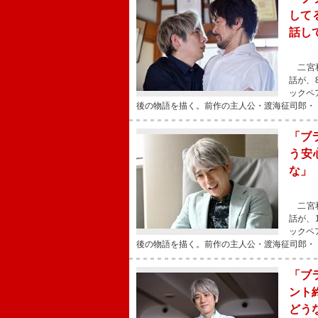
して
話し
二宮和
話が、
ックペ
後の物語を描く。前作の主人公・渡海征司郎・
「ブ
う安
な」
二宮和
話が、
ックペ
後の物語を描く。前作の主人公・渡海征司郎・
「ブ
ント
どう