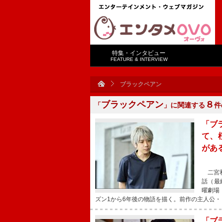
特集・インタビュー
FEATURE & INTERVIEW
ブラックペアン
ブラックペアン
８
「
」に関連する
件
「ブ
て、
があ
二宮和
話（最
曜劇場
ズン1から6年後の物語を描く。前作の主人公・
「ブ