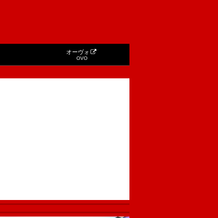
オーヴォ
OVO