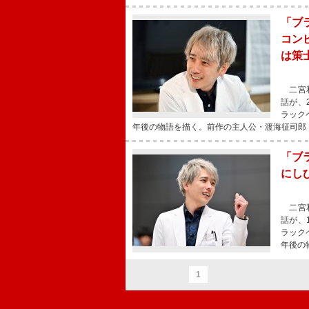
「ブ
コン
は策
二宮和
話が、
ラック
年後の物語を描く。前作の主人公・渡海征司郎
「ブ
にし
二宮和
話が、
ラック
年後の
1