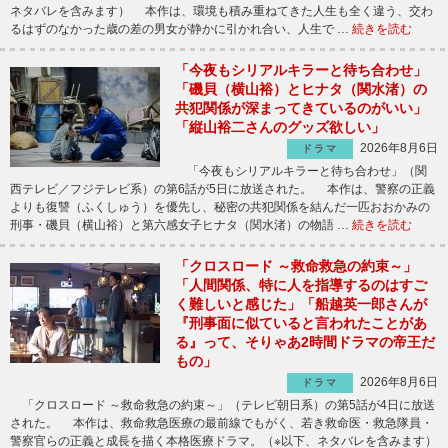
ネタバレを含みます） 本作は、環境も積み重ねてきた人生も全く違う、交わ
るはずのなかった歳の差の男女が静かに引かれ合い、人生で …
続きを読む
「今夜もシリアルキラーと待ち合わせ」
「磯貝（横山裕）とヒナタ（関水渚）の
共犯関係が深まってきているのがいい」
「縦山裕二さんのグッズ欲しい」
2026年8月6日
ドラマ
「今夜もシリアルキラーと待ち合わせ」（関
西テレビ／フジテレビ系）の第6話が5日に放送された。 本作は、警察の正義
よりも復讐（ふくしゅう）を優先し、秘密の共犯関係を結んだ一匹おおかみの
刑事・磯貝（横山裕）と第六感女子ヒナタ（関水渚）の物語 …
続きを読む
「クロスロード ～救命救急の約束～」
「人間関係、特に人を指導するのはすご
く難しいと感じた」「船越英一郎さんが
『刑事面に似ていると言われたことがあ
る』って、そりゃあ2時間ドラマの帝王だ
もの」
2026年8月6日
ドラマ
「クロスロード ～救命救急の約束～」（テレビ朝日系）の第5話が4日に放送
された。 本作は、救命救急医療の最前線でもがく、若き救命医・救急隊員・
警察官らの正義と成長を描く本格医療ドラマ。（※以下、ネタバレを含みます）