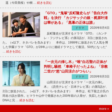
遥（今田美桜）や桐 …
続きを読む
「GTO」“鬼塚”反町隆史らが「告白大作
戦」を決行 「カジサックの娘・梶原叶渚
は華がある」「黒幕の正体は誰」
2026年8月4日
ドラマ
反町隆史が主演するドラマ「GTO」（カンテ
レ・フジテレビ系）の第3話が、3日に放送され
た。（※以下、ネタバレを含みます） 本作は、1998年に放送されて人気を博
した学園ドラマ「GTO」が28年ぶりに連続ドラマとして復活。50代になった“
…
続きを読む
「一次元の挿し木」“唯”白石聖の正体が
判明し騒然 「車椅子だったよね」「宗教
二世の“悠”山田涼介がつらい」
2026年8月3日
ドラマ
山田涼介が主演するドラマ「一次元の挿し
木」（読売テレビ・日本テレビ系）の第5話が、
2日に放送された。（※以下、ネタバレを含みます） 本作は、松下龍之介氏の
同名小説が原作。ヒマラヤ山中で発掘された200年前の人骨が、失踪した妹の
DNAと完 …
続きを読む
more »