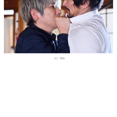
（C）TBS