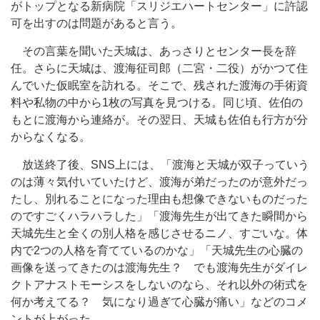
がトップとなる新病院「スリジエハートセンター」に許認
可を出すのは問題があると言う。
その言葉を聞いた天城は、あっさりとセンター長を辞
任。さらに天城は、渡海征司郎（二宮・二役）がかつて住
んでいた仮眠室を訪れる。そこで、残された渡海の手術資
料や私物の中から1枚の写真を見つける。同じ頃、佐伯の
もとに渡海から連絡が。その翌日、天城も佐伯も行方が分
からなくなる。
放送終了後、SNS上には、「渡海と天城が双子っていう
のは薄々気付いていたけど、渡海が弟だったのが意外だっ
たし、別れることになった理由も想像できないものだった
のですごくハラハラした」「渡海先生が出てきた瞬間から
天城先生と全くの別人格を感じさせるニノ、すごいな。体
内で2つの人格を育てているのかな」「天城先生の心臓の
画像を送ってきたのは渡海先生？ でも渡海先生がダイレ
クトアナストモーシスをしないのなら、それ以外の術式を
何か考えてる？ 気になり過ぎて心臓が痛い」などのコメ
ントが上がった。