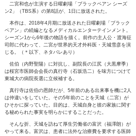
二宮和也が主演する日曜劇場「ブラックペアン シーズ
ン2」（TBS系）の第8話が、1日に放送された。
本作は、2018年4月期に放送された日曜劇場「ブラック
ペアン」の続編となるメディカルエンターテインメント。
シーズン1から6年後の物語を描く。前作の主人公・渡海征
司郎に代わって、二宮が世界的天才外科医・天城雪彦を演
じる。（＊以下、ネタバレあり）
佐伯（内野聖陽）に対抗し、副院長の江尻（大黒摩季）
は桜宮市医師会会長の真行寺（石坂浩二）を味方につけて
東城大の病院長選に立候補する。
真行寺は佐伯の恩師だが、5年前のある出来事を機に2人
は仲違いをしていた。その5年前のことを天城（二宮）が
ひそかに探っていた。目的は、天城自身と彼の家族に関す
る秘められた事実を明らかにすることだった。
そんな折、天城を訪ねて厚生労働省の富沢（福澤朗）が
やって来る。富沢は、患者に法外な治療費を要求する医師