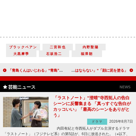
ブラックペアン
二宮和也
内野聖陽
大黒摩季
石坂浩二
福澤朗
「青島くんはいじわる」“青島”渡辺翔太&“雪乃”中村アンが涙のハグ 「イチャイチャしていてかわいい」「お互いのことが大好きなんだね」
「顔に泥を塗る」“ハル”西垣匠の過去のトラウマに反響 「美紅に話すべき」「モラハラへの言い訳にはならない」
芸能ニュース
NEWS
「ラストノート」“澄晴”寺西拓人の告白
シーンに反響集まる 「真っすぐな告白が
カッコいい」「最高のシーンをありがと
う」
2026年8月7日
ドラマ
内田有紀と寺西拓人がダブル主演するドラマ
「ラストノート」（フジテレビ系）の第5話が、6日に放送された。（※以下、