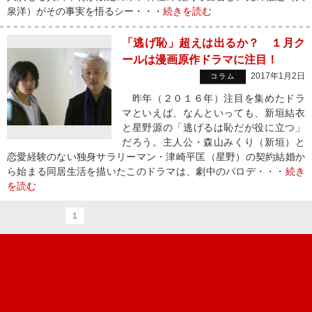
泉洋）がその事実を悟るシー・・・
続きを読む
「逃げ恥」超えは出るか？ １月ク
ールは漫画原作ドラマに注目！
2017年1月2日
コラム
昨年（２０１６年）注目を集めたドラ
マといえば、なんといっても、新垣結衣
と星野源の「逃げるは恥だが役に立つ」
だろう。主人公・森山みくり（新垣）と
恋愛経験のない独身サラリーマン・津崎平匡（星野）の契約結婚か
ら始まる同居生活を描いたこのドラマは、劇中のパロデ・・・
続き
を読む
1