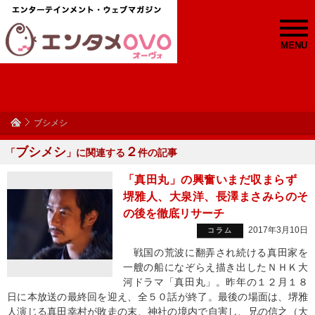
MENU
ブシメシ
ブシメシ
２
「
」に関連する
件の記事
「真田丸」の興奮いまだ収まらず
堺雅人、大泉洋、長澤まさみらのそ
の後を徹底リサーチ
2017年3月10日
コラム
戦国の荒波に翻弄され続ける真田家を
一艘の船になぞらえ描き出したＮＨＫ大
河ドラマ「真田丸」。昨年の１２月１８
日に本放送の最終回を迎え、全５０話が終了。最後の場面は、堺雅
人演じる真田幸村が敗走の末、神社の境内で自害し、兄の信之（大