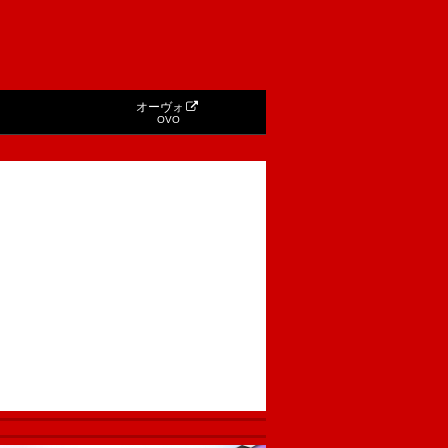
オーヴォ
OVO