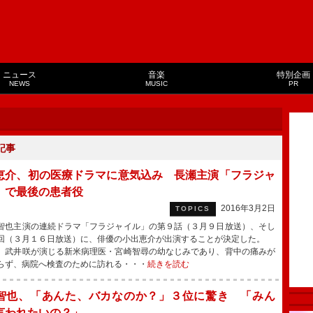
ニュース
音楽
特別企画
NEWS
MUSIC
PR
記事
恵介、初の医療ドラマに意気込み 長瀬主演「フラジャ
」で最後の患者役
2016年3月2日
TOPICS
也主演の連続ドラマ「フラジャイル」の第９話（３月９日放送）、そし
回（３月１６日放送）に、俳優の小出恵介が出演することが決定した。
、武井咲が演じる新米病理医・宮崎智尋の幼なじみであり、背中の痛みが
らず、病院へ検査のために訪れる・・・
続きを読む
智也、「あんた、バカなのか？」３位に驚き 「みん
言われたいの？」