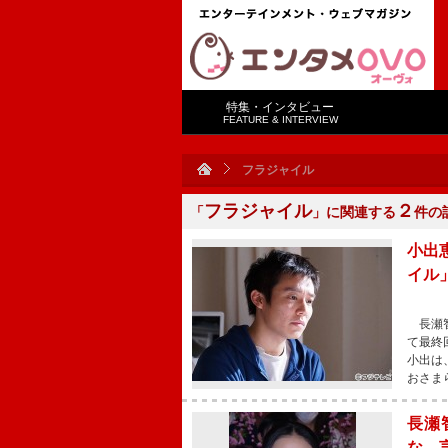
特集・インタビュー
FEATURE & INTERVIEW
フラジャイル
フラジャイル
２
「
」に関連する
件の
小出
イル
長瀬智
て最終
小出は
おさま
長瀬
な、