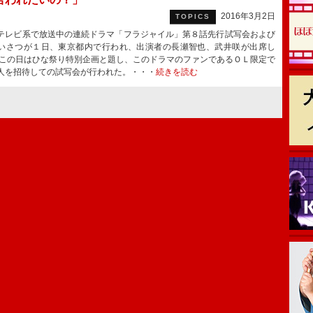
2016年3月2日
TOPICS
レビ系で放送中の連続ドラマ「フラジャイル」第８話先行試写会および
いさつが１日、東京都内で行われ、出演者の長瀬智也、武井咲が出席し
この日はひな祭り特別企画と題し、このドラマのファンであるＯＬ限定で
人を招待しての試写会が行われた。・・・
続きを読む