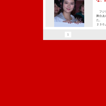
フジテ
舞台あ
た。 
２３０
1