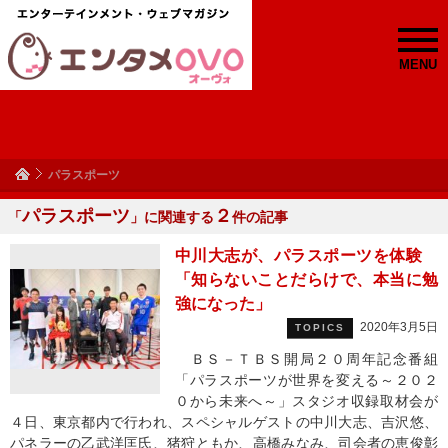
MENU
パラスポーツ
パラスポーツ
２
「
」に関連する
件の記事
中川大志が、パラスポーツを体験
「知らないことだらけで、本当に勉
強になった」
2020年3月5日
TOPICS
ＢＳ－ＴＢＳ開局２０周年記念番組
「パラスポーツが世界を変える～２０２
０から未来へ～」スタジオ収録取材会が
４日、東京都内で行われ、スペシャルゲストの中川大志、吉沢悠、
パネラーの乙武洋匡氏、猪狩ともか、高橋みなみ、司会者の恵俊彰