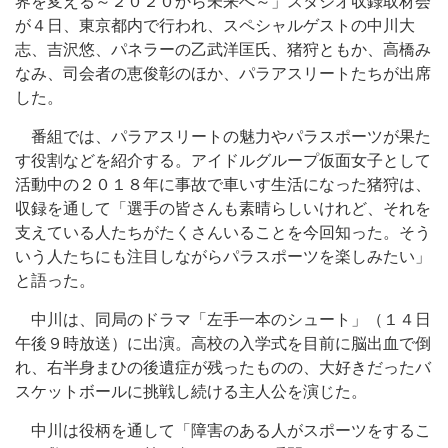
界を変える～２０２０から未来へ～」スタジオ収録取材会
が４日、東京都内で行われ、スペシャルゲストの中川大
志、吉沢悠、パネラーの乙武洋匡氏、猪狩ともか、高橋み
なみ、司会者の恵俊彰のほか、パラアスリートたちが出席
した。
番組では、パラアスリートの魅力やパラスポーツが果た
す役割などを紹介する。アイドルグループ仮面女子として
活動中の２０１８年に事故で車いす生活になった猪狩は、
収録を通して「選手の皆さんも素晴らしいけれど、それを
支えている人たちがたくさんいることを今回知った。そう
いう人たちにも注目しながらパラスポーツを楽しみたい」
と語った。
中川は、同局のドラマ「左手一本のシュート」（１４日
午後９時放送）に出演。高校の入学式を目前に脳出血で倒
れ、右半身まひの後遺症が残ったものの、大好きだったバ
スケットボールに挑戦し続ける主人公を演じた。
中川は役柄を通して「障害のある人がスポーツをするこ