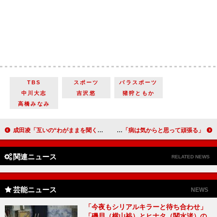
TBS
スポーツ
パラスポーツ
中川大志
吉沢悠
猪狩ともか
高橋みなみ
成田凌「互いの“わがままを聞く”デートがしたい」 波瑠「３月は物事が大きく変化した月」
今泉佑唯、コロナ対策にヨーグルト 「病は気からと思って頑張る」
関連ニュース
RELATED NEWS
芸能ニュース
NEWS
「今夜もシリアルキラーと待ち合わせ」
「磯貝（横山裕）とヒナタ（関水渚）の