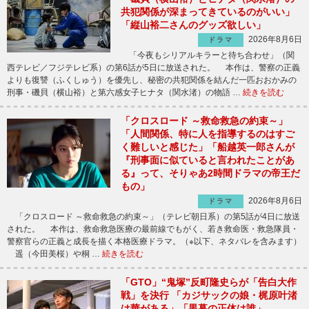
共犯関係が深まってきているのがいい」
「縦山裕二さんのグッズ欲しい」
2026年8月6日
ドラマ
「今夜もシリアルキラーと待ち合わせ」（関
西テレビ／フジテレビ系）の第6話が5日に放送された。 本作は、警察の正義
よりも復讐（ふくしゅう）を優先し、秘密の共犯関係を結んだ一匹おおかみの
刑事・磯貝（横山裕）と第六感女子ヒナタ（関水渚）の物語 …
続きを読む
「クロスロード ～救命救急の約束～」
「人間関係、特に人を指導するのはすご
く難しいと感じた」「船越英一郎さんが
『刑事面に似ていると言われたことがあ
る』って、そりゃあ2時間ドラマの帝王だ
もの」
2026年8月6日
ドラマ
「クロスロード ～救命救急の約束～」（テレビ朝日系）の第5話が4日に放送
された。 本作は、救命救急医療の最前線でもがく、若き救命医・救急隊員・
警察官らの正義と成長を描く本格医療ドラマ。（※以下、ネタバレを含みます）
遥（今田美桜）や桐 …
続きを読む
「GTO」“鬼塚”反町隆史らが「告白大作
戦」を決行 「カジサックの娘・梶原叶渚
は華がある」「黒幕の正体は誰」