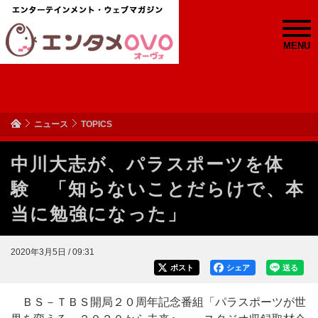
MENU
ニュース
TOPICS
中川大志が、パラスポーツを体
験 「知らないことだらけで、本
当に勉強になった」
2020年3月5日 / 09:31
ポスト
シェア
送る
ＢＳ－ＴＢＳ開局２０周年記念番組「パラスポーツが世