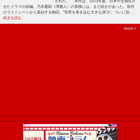
された。 本作は、2023年夏、日本中を熱狂さ
せたドラマの続編。乃木憂助（堺雅人）の冒険には、まだ続きがあった。前作
のラストシーンから直結する物語。“世界を巻き込む大きな渦”が、ついに別 …
続きを読む
more »