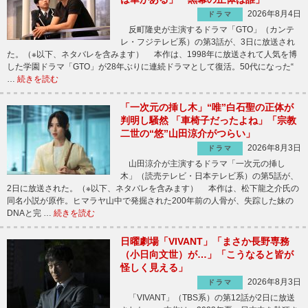
2026年8月4日
ドラマ
反町隆史が主演するドラマ「GTO」（カンテ
レ・フジテレビ系）の第3話が、3日に放送され
た。（※以下、ネタバレを含みます） 本作は、1998年に放送されて人気を博
した学園ドラマ「GTO」が28年ぶりに連続ドラマとして復活。50代になった“
…
続きを読む
「一次元の挿し木」“唯”白石聖の正体が
判明し騒然 「車椅子だったよね」「宗教
二世の“悠”山田涼介がつらい」
2026年8月3日
ドラマ
山田涼介が主演するドラマ「一次元の挿し
木」（読売テレビ・日本テレビ系）の第5話が、
2日に放送された。（※以下、ネタバレを含みます） 本作は、松下龍之介氏の
同名小説が原作。ヒマラヤ山中で発掘された200年前の人骨が、失踪した妹の
DNAと完 …
続きを読む
日曜劇場「VIVANT」「まさか長野専務
（小日向文世）が…」「こうなると皆が
怪しく見える」
2026年8月3日
ドラマ
「VIVANT」（TBS系）の第12話が2日に放送