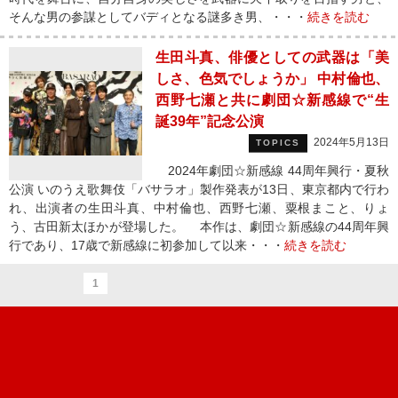
そんな男の参謀としてバディとなる謎多き男、・・・
続きを読む
生田斗真、俳優としての武器は「美
しさ、色気でしょうか」 中村倫也、
西野七瀬と共に劇団☆新感線で“生
誕39年”記念公演
2024年5月13日
TOPICS
2024年劇団☆新感線 44周年興行・夏秋
公演 いのうえ歌舞伎「バサラオ」製作発表が13日、東京都内で行わ
れ、出演者の生田斗真、中村倫也、西野七瀬、粟根まこと、りょ
う、古田新太ほかが登場した。 本作は、劇団☆新感線の44周年興
行であり、17歳で新感線に初参加して以来・・・
続きを読む
1