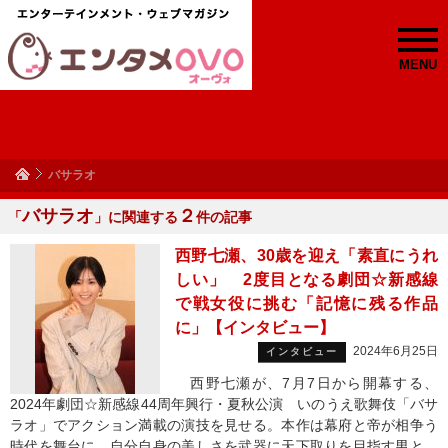
MENU
バサラオ
バサラオ
２
「
」に関連する
件の記事
西野七瀬、30歳を迎え「素直にうれ
しい」 2度目となる劇団☆新感線
で戦女役に挑む「記憶に残る作品
に」【インタビュー】
2024年6月25日
インタビュー
西野七瀬が、7月7日から開幕する、
2024年劇団☆新感線44周年興行・夏秋公演 いのうえ歌舞伎「バサ
ラオ」でアクション満載の演技を見せる。本作は幕府と帝が相争う
時代を舞台に、自分自身の美しさを武器に天下取りを目指す男と、