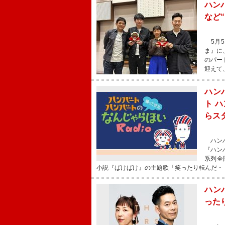
ハン
など
5月5
ま』に
のパー
迎えて
ハン
ト 
らス
ハンバ
『ハンバ
系列全
小説『ばけばけ』の主題歌「笑ったり転んだ・
ハンバ
った