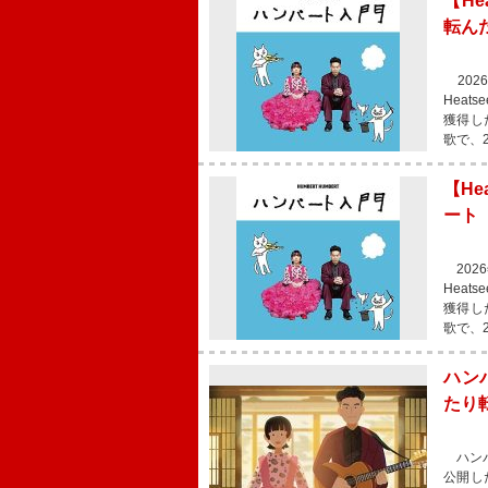
【He
転ん
202
Heat
獲得し
歌で、
【He
ート
2026
Heat
獲得し
歌で、
ハン
たり
ハンバ
公開し