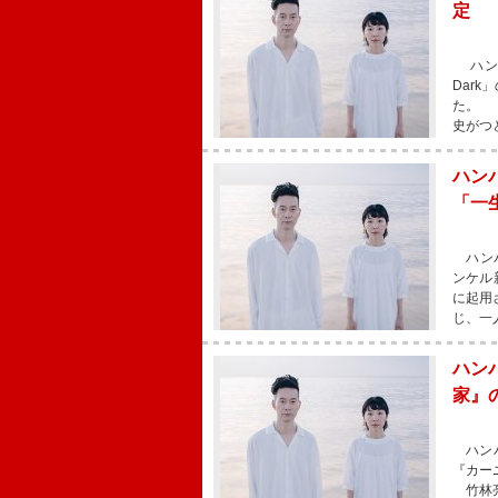
定
ハンバ
Dar
た。 
史がつ
ハン
「一
ハンバ
ンケル新
に起用
じ、一
ハン
家』
ハンバ
『カー
竹林亮