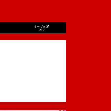
オーヴォ
OVO