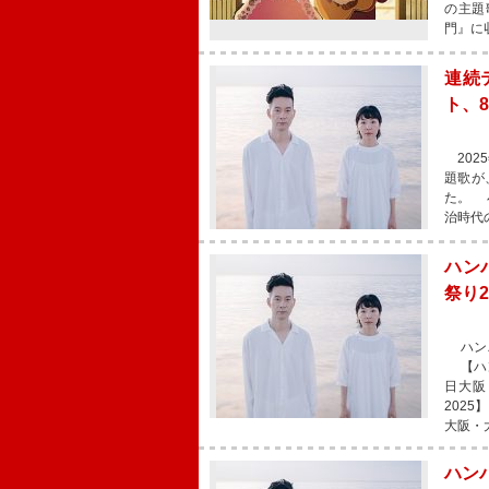
の主題
門』に
連続
ト、8
202
題歌が
た。 
治時代
ハン
祭り
ハンバ
【ハン
日大阪
2025
大阪・
ハンバ