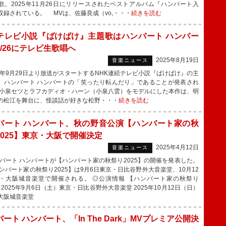
歌。2025年11月26日にリリースされたベストアルバム『ハンバート入
収録されている。 MVは、佐藤良成（vo,・・・
続きを読む
テレビ小説『ばけばけ』主題歌はハンバート ハンバー
/26にテレビ生歌唱へ
2025年8月19日
音楽ニュース
5年9月29日より放送がスタートするNHK連続テレビ小説『ばけばけ』の主
、ハンバート ハンバートの「笑ったり転んだり」であることが発表され
小泉セツとラフカディオ・ハーン（小泉八雲）をモデルにした本作は、明
の松江を舞台に、怪談話が好きな松野・・・
続きを読む
バート ハンバート、秋の野音公演【ハンバート家の秋
2025】東京・大阪で開催決定
2025年4月12日
音楽ニュース
ート ハンバートが【ハンバート家の秋祭り2025】の開催を発表した。
バート家の秋祭り2025】は9月6日東京・日比谷野外大音楽堂、10月12
・大阪城音楽堂で開催される。 ◎公演情報 【ハンバート家の秋祭り
】 2025年9月6日（土）東京・日比谷野外大音楽堂 2025年10月12日（日）
大阪城音楽堂
ート ハンバート、「In The Dark」MVプレミア公開決