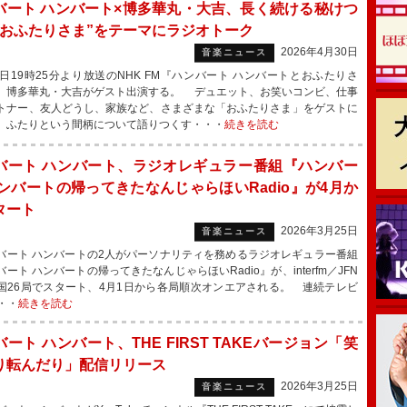
バート ハンバート×博多華丸・大吉、長く続ける秘けつ
“おふたりさま”をテーマにラジオトーク
2026年4月30日
音楽ニュース
日19時25分より放送のNHK FM『ハンバート ハンバートとおふたりさ
、博多華丸・大吉がゲスト出演する。 デュエット、お笑いコンビ、仕事
トナー、友人どうし、家族など、さまざまな「おふたりさま」をゲストに
、ふたりという間柄について語りつくす・・・
続きを読む
バート ハンバート、ラジオレギュラー番組『ハンバー
ハンバートの帰ってきたなんじゃらほいRadio』が4月か
タート
2026年3月25日
音楽ニュース
ート ハンバートの2人がパーソナリティを務めるラジオレギュラー番組
ート ハンバートの帰ってきたなんじゃらほいRadio』が、interfm／JFN
国26局でスタート、4月1日から各局順次オンエアされる。 連続テレビ
・・
続きを読む
ート ハンバート、THE FIRST TAKEバージョン「笑
り転んだり」配信リリース
2026年3月25日
音楽ニュース