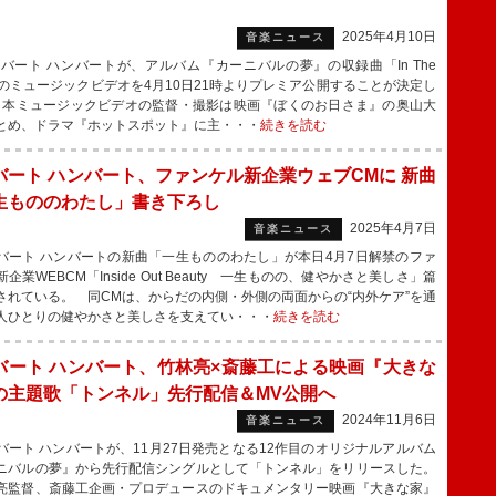
2025年4月10日
音楽ニュース
ート ハンバートが、アルバム『カーニバルの夢』の収録曲「In The
k」のミュージックビデオを4月10日21時よりプレミア公開することが決定し
本ミュージックビデオの監督・撮影は映画『ぼくのお日さま』の奥山大
とめ、ドラマ『ホットスポット』に主・・・
続きを読む
バート ハンバート、ファンケル新企業ウェブCMに 新曲
生もののわたし」書き下ろし
2025年4月7日
音楽ニュース
ート ハンバートの新曲「一生もののわたし」が本日4月7日解禁のファ
企業WEBCM「Inside Out Beauty 一生ものの、健やかさと美しさ」篇
されている。 同CMは、からだの内側・外側の両面からの“内外ケア”を通
人ひとりの健やかさと美しさを支えてい・・・
続きを読む
バート ハンバート、竹林亮×斎藤工による映画『大きな
の主題歌「トンネル」先行配信＆MV公開へ
2024年11月6日
音楽ニュース
ート ハンバートが、11月27日発売となる12作目のオリジナルアルバム
ニバルの夢』から先行配信シングルとして「トンネル」をリリースした。
監督、斎藤工企画・プロデュースのドキュメンタリー映画『大きな家』