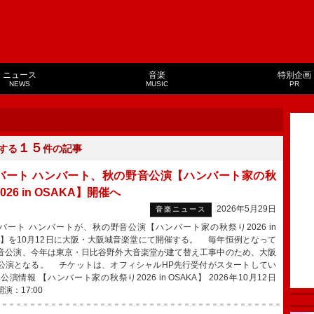
ニュース
音楽
特別企画
NEWS
MUSIC
PR
１５
する
件の記事
バート ハンバート、秋の野音公演【ハンバート家の秋
026 in OSAKA】開催へ
2026年5月29日
音楽ニュース
ート ハンバートが、秋の野音公演【ハンバート家の秋祭り2026 in
KA】を10月12日に大阪・大阪城音楽堂にて開催する。 毎年恒例となって
音公演、今年は東京・日比谷野外大音楽堂が建て替え工事中のため、大阪
公演となる。 チケットは、オフィシャルHP先行受付がスタートしてい
公演情報 【ハンバート家の秋祭り2026 in OSAKA】 2026年10月12日
演：17:00