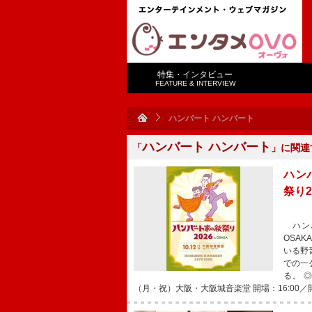
特集・インタビュー
FEATURE & INTERVIEW
ハンバート ハンバート
ハンバート ハンバート
「
」に関連
ハン
祭り2
ハンバ
OSA
いる野
での一
る。 ◎
（月・祝）大阪・大阪城音楽堂 開場：16:00／開