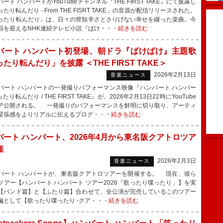
ト ハンバートがYouTubeチャンネル『THE FIRST TAKE』にて披露し
たり転んだり - From THE FISRT TAKE」の音源が配信リリースされた。
たり転んだり」は、日々の世知辛さとさりげない幸せを綴った楽曲。今
回を迎えるNHK連続テレビ小説『ばけ・・・
続きを読む
バート ハンバート初登場、朝ドラ『ばけばけ』主題歌
たり転んだり」を披露 ＜THE FIRST TAKE＞
2026年2月13日
音楽ニュース
ート ハンバートの一発撮りパフォーマンス映像『ハンバート ハンバー
笑ったり転んだり / THE FIRST TAKE』が、2026年2月13日22時にYouTube
ア公開される。 一発撮りのパフォーマンスを鮮明に切り取り、アーティ
緊張感をよりリアルに伝えるプログ・・・
続きを読む
バート ハンバート、2026年4月から東名阪クアトロツア
催
2026年2月3日
音楽ニュース
ート ハンバートが、東名阪クアトロツアーを開催する。 現在、彼ら
ツアー【ハンバート ハンバート ツアー2026「歌ったり喋ったり」】を実
【バンド篇】と【ふたり篇】合わせて、全公演が完売しているこのツアー
編として【歌ったり喋ったり -クア・・・
続きを読む