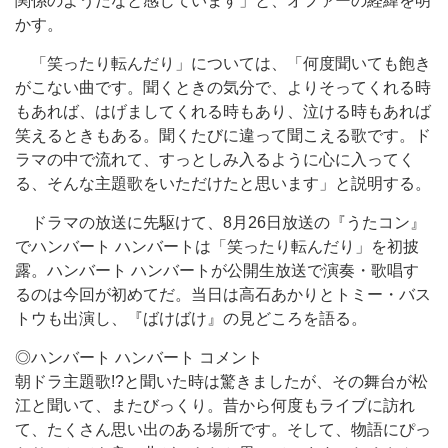
関係のようだなと感じています」と、オファーの経緯を明
かす。
「笑ったり転んだり」については、「何度聞いても飽き
がこない曲です。聞くときの気分で、よりそってくれる時
もあれば、はげましてくれる時もあり、泣ける時もあれば
笑えるときもある。聞くたびに違って聞こえる歌です。ド
ラマの中で流れて、すっとしみ入るように心に入ってく
る、そんな主題歌をいただけたと思います」と説明する。
ドラマの放送に先駆けて、8月26日放送の『うたコン』
でハンバート ハンバートは「笑ったり転んだり」を初披
露。ハンバート ハンバートが公開生放送で演奏・歌唱す
るのは今回が初めてだ。当日は高石あかりとトミー・バス
トウも出演し、『ばけばけ』の見どころを語る。
◎ハンバート ハンバート コメント
朝ドラ主題歌!?と聞いた時は驚きましたが、その舞台が松
江と聞いて、またびっくり。昔から何度もライブに訪れ
て、たくさん思い出のある場所です。そして、物語にぴっ