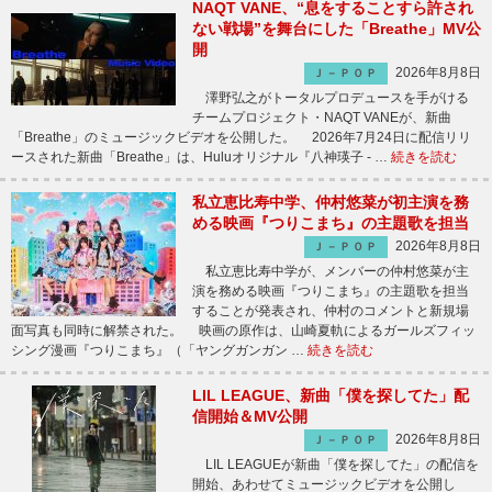
NAQT VANE、“息をすることすら許され
ない戦場”を舞台にした「Breathe」MV公
開
2026年8月8日
Ｊ－ＰＯＰ
澤野弘之がトータルプロデュースを手がける
チームプロジェクト・NAQT VANEが、新曲
「Breathe」のミュージックビデオを公開した。 2026年7月24日に配信リリ
ースされた新曲「Breathe」は、Huluオリジナル『八神瑛子 - …
続きを読む
私立恵比寿中学、仲村悠菜が初主演を務
める映画『つりこまち』の主題歌を担当
2026年8月8日
Ｊ－ＰＯＰ
私立恵比寿中学が、メンバーの仲村悠菜が主
演を務める映画『つりこまち』の主題歌を担当
することが発表され、仲村のコメントと新規場
面写真も同時に解禁された。 映画の原作は、山崎夏軌によるガールズフィッ
シング漫画『つりこまち』（「ヤングガンガン …
続きを読む
LIL LEAGUE、新曲「僕を探してた」配
信開始＆MV公開
2026年8月8日
Ｊ－ＰＯＰ
LIL LEAGUEが新曲「僕を探してた」の配信を
開始、あわせてミュージックビデオを公開し