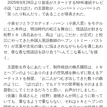
2025年9月29日より放送がスタートするNHK連続テレビ
小説『ばけばけ』の主題歌が、ハンバート ハンバートの
「笑ったり転んだり」であることが発表された。
小泉セツとラフカディオ・ハーン（小泉八雲）をモデル
にした本作は、明治時代の松江を舞台に、怪談話が好きな
松野トキ（高石あかり、高は「はしごだか」が正式）と松
江にやってきた外国人英語教師のヘブン（トミー・バスト
ウ）が言葉や文化の違いに悩まされながらも心を通じあわ
せ、夜な夜な怪談話を語り合う“へんてこな暮らし”を描
く。
主題歌を作るにあたって、制作統括の橋爪國臣は、トキ
とヘブンのようにありのままの空気感を飾らずに歌えるア
ーティストを熱望。「お二人がつむぎ出してきた数々の曲
のように、『ばけばけ』でもドラマの世界観をそのまま主
題歌にしてくださるだろうと思い、お声がけしました。
（佐藤）良成さんと（佐野）遊穂さんが同じように歌って
いても、重なるようで重ならない、それはトキとヘブンの