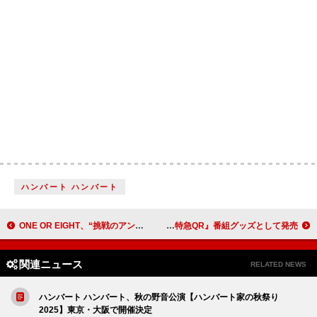
ハンバート ハンバート
ONE OR EIGHT、“挑戦のアンセム”2作品連続リリース＆aespaらも出演する音楽アワード【TIMA】出演決定
超特急カイ＆リョウガ、“呼び込み君”とコラボ 『稜海しました！超特急QR』番組グッズとして発売
関連ニュース
RELATED NEWS
ハンバート ハンバート、秋の野音公演【ハンバート家の秋祭り
2025】東京・大阪で開催決定