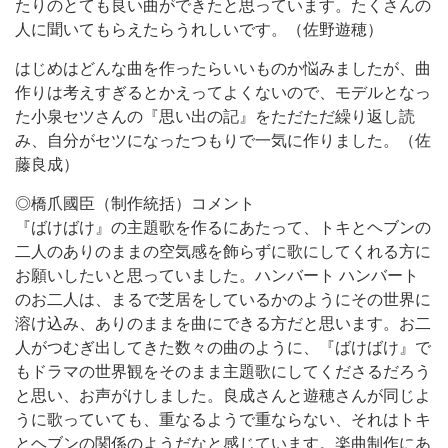
たりのとても良い曲ができたと思っています。たくさんの
人に聞いてもらえたらうれしいです。（佐野遊穂）
はじめはどんな曲を作ったらいいものか悩みましたが、曲
作りは考えすぎるとかえってよくないので、モデルとなっ
た小泉セツさんの『思い出の記』をただただ繰り返し読
み、自分がセツになったつもりで一気に作りました。（佐
藤良成）
◎橋爪國臣（制作統括）コメント
『ばけばけ』の主題歌を作るにあたって、トキとヘブンの
二人のありのままの空気感を飾らずに歌にしてくれる方に
お願いしたいと思っていました。ハンバート ハンバート
のお二人は、まるで芝居をしているかのようにその世界に
溶け込み、ありのままを曲にできる方だと思います。お二
人がつむぎ出してきた数々の曲のように、『ばけばけ』で
もドラマの世界観をそのまま主題歌にしてくださるだろう
と思い、お声がけしました。良成さんと遊穂さんが同じよ
うに歌っていても、重なるようで重ならない、それはトキ
とヘブンの関係のようだなと感じています。楽曲制作にあ