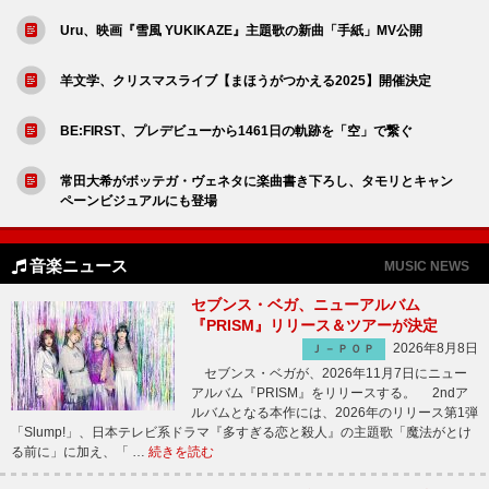
Uru、映画『雪風 YUKIKAZE』主題歌の新曲「手紙」MV公開
羊文学、クリスマスライブ【まほうがつかえる2025】開催決定
BE:FIRST、プレデビューから1461日の軌跡を「空」で繋ぐ
常田大希がボッテガ・ヴェネタに楽曲書き下ろし、タモリとキャン
ペーンビジュアルにも登場
音楽ニュース
MUSIC NEWS
セブンス・ベガ、ニューアルバム
『PRISM』リリース＆ツアーが決定
2026年8月8日
Ｊ－ＰＯＰ
セブンス・ベガが、2026年11月7日にニュー
アルバム『PRISM』をリリースする。 2ndア
ルバムとなる本作には、2026年のリリース第1弾
「Slump!」、日本テレビ系ドラマ『多すぎる恋と殺人』の主題歌「魔法がとけ
る前に」に加え、「 …
続きを読む