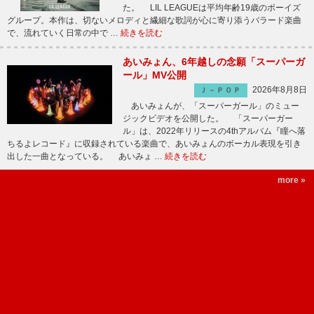
た。 LIL LEAGUEは平均年齢19歳のボーイズ
グループ。本作は、切ないメロディと繊細な歌詞が心に寄り添うバラード楽曲
で、流れていく日常の中で …
続きを読む
あいみょん、6年越しの念願「スーパーガ
ール」MV公開
2026年8月8日
Ｊ－ＰＯＰ
あいみょんが、「スーパーガール」のミュー
ジックビデオを公開した。 「スーパーガー
ル」は、2022年リリースの4thアルバム『瞳へ落
ちるよレコード』に収録されている楽曲で、あいみょんのボーカル表現を引き
出した一曲となっている。 あいみょ …
続きを読む
more »