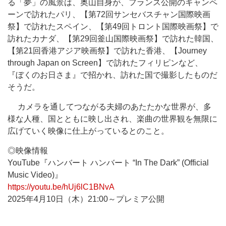
る「夢」の風景は、奥山自身が、フランス公開のキャンペ
ーンで訪れたパリ、【第72回サンセバスチャン国際映画
祭】で訪れたスペイン、【第49回トロント国際映画祭】で
訪れたカナダ、【第29回釜山国際映画祭】で訪れた韓国、
【第21回香港アジア映画祭】で訪れた香港、【Journey
through Japan on Screen】で訪れたフィリピンなど、
『ぼくのお日さま』で招かれ、訪れた国で撮影したものだ
そうだ。
カメラを通してつながる夫婦のあたたかな世界が、多
様な人種、国とともに映し出され、楽曲の世界観を無限に
広げていく映像に仕上がっているとのこと。
◎映像情報
YouTube『ハンバート ハンバート “In The Dark” (Official
Music Video)』
https://youtu.be/hUj6lC1BNvA
2025年4月10日（木）21:00～プレミア公開