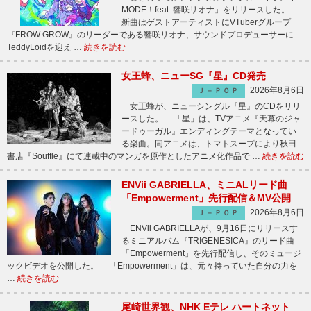
MODE！feat. 響咲リオナ」をリリースした。
新曲はゲストアーティストにVTuberグループ
『FROW GROW』のリーダーである響咲リオナ、サウンドプロデューサーに
TeddyLoidを迎え …
続きを読む
女王蜂、ニューSG『星』CD発売
2026年8月6日
Ｊ－ＰＯＰ
女王蜂が、ニューシングル『星』のCDをリリ
ースした。 「星」は、TVアニメ『天幕のジャ
ードゥーガル』エンディングテーマとなってい
る楽曲。同アニメは、トマトスープにより秋田
書店『Souffle』にて連載中のマンガを原作としたアニメ化作品で …
続きを読む
ENVii GABRIELLA、ミニALリード曲
「Empowerment」先行配信＆MV公開
2026年8月6日
Ｊ－ＰＯＰ
ENVii GABRIELLAが、9月16日にリリースす
るミニアルバム『TRIGENESICA』のリード曲
「Empowerment」を先行配信し、そのミュージ
ックビデオを公開した。 「Empowerment」は、元々持っていた自分の力を
…
続きを読む
尾崎世界観、NHK Eテレ ハートネット