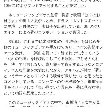
10日21時よりプレミア公開することが決定した。
本ミュージックビデオの監督・撮影は映画『ぼくのお
日さま』の奥山大史がつとめ、ドラマ『ホットスポット』
に主演した俳優の市川実日子が出演している。3組のクリ
エイターによる夢のコラボレーションが実現した。
奥山は、これまでに米津玄師の「地球儀」をはじめ多
数のミュージックビデオを手がけており、本作の監督オフ
ァーを受け、「（楽曲を聴いて）皆それぞれ持っている
『別れの記憶』を呼び起こしてくる歌詞。でもその別れ
を、決して悲観しない、寄り添って肯定するようなメロデ
ィ。そんな印象を大切にしながら、アルバムが持つ『夢』
というテーマともリンクする映像が撮りたい」と思ったと
コメントしている。コンセプトの企画段階から、市川実日
子をイメージして「夫が見ていた景色を、夢に見る女性」
という物語を想定したという。
このミュージックビデオの中で、市川演じる女性が見