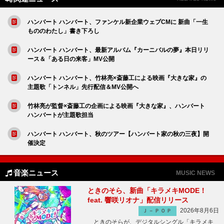
ハンバート ハンバート、ファンケル新企業ウェブCMに 新曲「一生
もののわたし」書き下ろし
ハンバート ハンバート、最新アルバム『カーニバルの夢』本日リリ
ース＆「ある日の来客」MV公開
ハンバート ハンバート、竹林亮×斎藤工による映画『大きな家』の
主題歌「トンネル」先行配信＆MV公開へ
竹林亮が監督×斎藤工の企画による映画『大きな家』、ハンバート
ハンバートが主題歌担当
ハンバート ハンバート、秋のツアー【ハンバート家の秋の三夜】開
催決定
音楽ニュース
MUSIC NEWS
ときのそら、新曲「キラメキMODE！
feat. 響咲リオナ」配信リリース
2026年8月6日
Ｊ－ＰＯＰ
ときのそらが、デジタルシングル「キラメキ