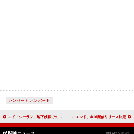
ハンバート ハンバート
エド・シーラン、地下鉄駅での変装ライブでチャペル・ローンをカバー
KOTORI、現体制初となる新曲「ハッピーエンド」4/16配信リリース決定
関連ニュース
RELATED NEWS