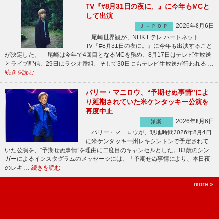
TV『#8月31日の夜に。』に今年もMCと
して出演
2026年8月6日
Ｊ－ＰＯＰ
尾崎世界観が、NHK Eテレ ハートネット
TV『#8月31日の夜に。』に今年も出演すること
が決定した。 尾崎は今年で4回目となるMCを務め、8月17日はテレビ生放送
とライブ配信、29日はラジオ番組、そして30日にもテレビ生放送が行われる …
続きを読む
バリー・マニロウ、“予期せぬ事情”によ
り延期されていた米ケンタッキー公演を
再度中止
2026年8月6日
洋楽
バリー・マニロウが、現地時間2026年8月4日
に米ケンタッキー州レキシントンで予定されて
いた公演を、“予期せぬ事情”を理由に二度目のキャンセルとした。83歳のシン
ガーによるインスタグラムのメッセージには、「予期せぬ事情により、本日夜
のレキ …
続きを読む
more »