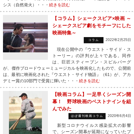
シス（自然発火）・・・
続きを読む
【コラム】シェークスピア×映画 ～
シェークスピア劇をモチーフにした
映画特集～
2022年2月25日
コラム
現在公開中の『ウエスト・サイド・ス
トーリー』の評判が上々である。同作
は、巨匠スティーブン・スピルバーグ
が、傑作ブロードウェーミュージカルを映画化したもので、公開前
は、最初に映画化された『ウエスト・サイド物語』（61）が、アカ
デミー賞の10部門で受賞に輝いた・・・
続きを読む
【映画コラム】一足早くシーズン開
幕！ 野球映画のベストナインを組
んでみた
2020年6月4日
ほぼ週刊映画コラム
新型コロナウイルス感染拡大の影響
で、シーズン開幕が延期になっていたプ