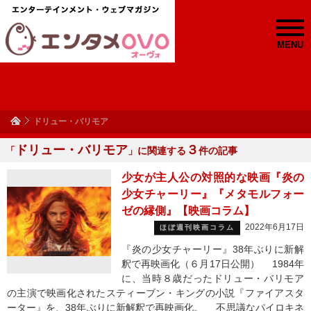
MENU
ドリュー・バリモア
ドリュー・バリモア
３
「
」に関連する
件の記事
少女が主人公の対照的な映画『炎の
少女チャーリー』『メタモルフォー
ゼの縁側』【映画コラム】
2022年6月17日
ほぼ週刊映画コラム
『炎の少女チャーリー』38年ぶりに新解
釈で再映画化（６月17日公開） 1984年
に、当時８歳だったドリュー・バリモア
の主演で映画化されたスティーブン・キングの小説『ファイアスタ
ーター』を、38年ぶりに新解釈で再映画化。 不思議なパイロキネ