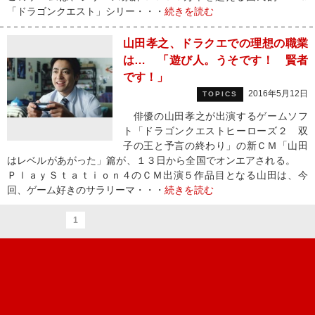
「ドラゴンクエスト」シリー・・・
続きを読む
山田孝之、ドラクエでの理想の職業
は… 「遊び人。うそです！ 賢者
です！」
2016年5月12日
TOPICS
俳優の山田孝之が出演するゲームソフ
ト「ドラゴンクエストヒーローズ２ 双
子の王と予言の終わり」の新ＣＭ「山田
はレベルがあがった」篇が、１３日から全国でオンエアされる。
ＰｌａｙＳｔａｔｉｏｎ４のＣＭ出演５作品目となる山田は、今
回、ゲーム好きのサラリーマ・・・
続きを読む
1