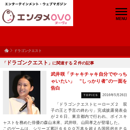
MENU
ドラゴンクエスト
ドラゴンクエスト
２
「
」に関連する
件の記事
武井咲「チャキチャキ自分でやっち
ゃいたい」 “しっかり者”の一面を
告白
2016年5月26日
TOPICS
「ドラゴンクエストヒーローズ２ 双
子の王と予言の終わり」完成披露発表会
が２６日、東京都内で行われ、ボイスキ
ャストを務めた俳優の森山未來、武井咲、山田孝之が登場した。
このゲームは、シリーズ累計６６００万本を超える国民的ＲＰＧ