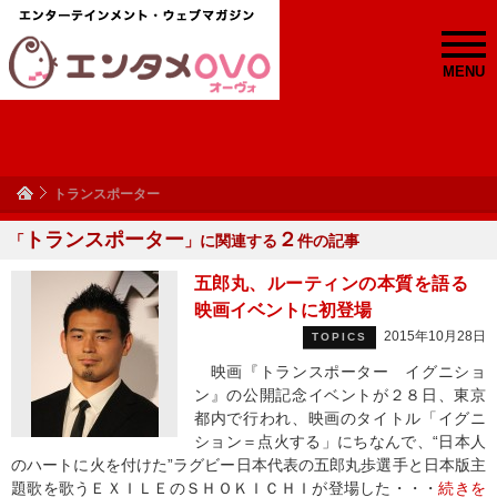
MENU
トランスポーター
トランスポーター
２
「
」に関連する
件の記事
五郎丸、ルーティンの本質を語る
映画イベントに初登場
2015年10月28日
TOPICS
映画『トランスポーター イグニショ
ン』の公開記念イベントが２８日、東京
都内で行われ、映画のタイトル「イグニ
ション＝点火する」にちなんで、“日本人
のハートに火を付けた”ラグビー日本代表の五郎丸歩選手と日本版主
題歌を歌うＥＸＩＬＥのＳＨＯＫＩＣＨＩが登場した・・・
続きを