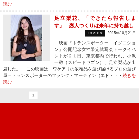
読む
足立梨花、「できたら報告しま
す」 恋人つくりは来年に持ち越し
2015年10月21日
TOPICS
映画『トランスポーター イグニショ
ン』公開記念女性限定試写会トークイベ
ントが２１日、東京都内で行われ、小沢
一敬（スピードワゴン）、足立梨花が出
席した。 この映画は、ワケアリの依頼品を運び届けるプロの運び
屋＝トランスポーターのフランク・マーティン（エド・・・
続きを
読む
1