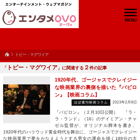
MENU
トビー・マグワイア
トビー・マグワイア
２
「
」に関連する
件の記事
1920年代、ゴージャスでクレイジー
な映画業界の裏側を描いた『バビロ
ン』【映画コラム】
2023年2月9日
ほぼ週刊映画コラム
『バビロン』（２月10日公開） 『ラ・
ラ・ランド』（16）のデイミアン・チャ
ゼル監督が、オリジナル脚本を書き、
1920年代のハリウッド黄金時代を舞台に、ゴージャスでクレイジー
な映画業界で夢をかなえようとする男女の運命を描く189分の大