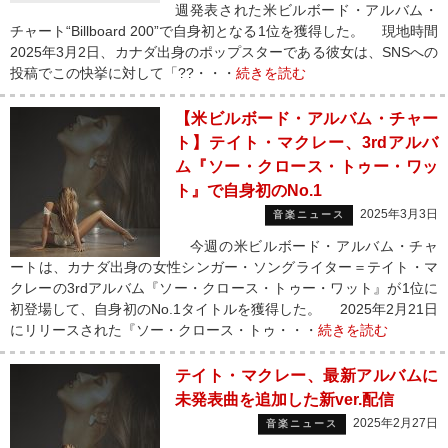
週発表された米ビルボード・アルバム・
チャート“Billboard 200”で自身初となる1位を獲得した。 現地時間
2025年3月2日、カナダ出身のポップスターである彼女は、SNSへの
投稿でこの快挙に対して「??・・・
続きを読む
【米ビルボード・アルバム・チャー
ト】テイト・マクレー、3rdアルバ
ム『ソー・クロース・トゥー・ワッ
ト』で自身初のNo.1
2025年3月3日
音楽ニュース
今週の米ビルボード・アルバム・チャ
ートは、カナダ出身の女性シンガー・ソングライター＝テイト・マ
クレーの3rdアルバム『ソー・クロース・トゥー・ワット』が1位に
初登場して、自身初のNo.1タイトルを獲得した。 2025年2月21日
にリリースされた『ソー・クロース・トゥ・・・
続きを読む
テイト・マクレー、最新アルバムに
未発表曲を追加した新ver.配信
2025年2月27日
音楽ニュース