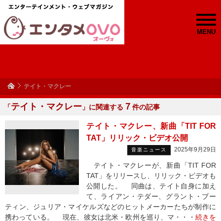
MENU
テイト・マクレー
テイト・マクレー
７
「
」に関連する
件の記事
テイト・マクレー、新曲「TIT FOR
TAT」リリック・ビデオ公開
2025年9月29日
音楽ニュース
テイト・マクレーが、新曲「TIT FOR
TAT」をリリースし、リリック・ビデオも
公開した。 同曲は、テイト自身に加え
て、ライアン・テダー、グラント・ブー
ティン、ジュリア・マイケルズなどのヒットメーカーたちが制作に
携わっている。 現在、彼女は北米・欧州を巡り、マ・・・
続きを