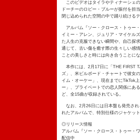
このビデオはタイラやティナーシェの
ドーチーのロビー・ブルーが振付を担
閉じ込められた空間の中で踊り続ける
アルバム『ソー・クロース・トゥー・
イミー・アレン、ジュリア・マイケル
た人生の克服できない瞬間や、自己探
通じて、古い傷を癒す際の生々しい感
ことの美しさと時には向き合うことに
本作には、2月17日に「THE FIRS
ズ」、米ビルボード・チャートで彼女
イム・オーケー」、現在までにTikTo
ー」、プライベートでの恋人関係にあ
ど、全15曲が収録されている。
なお、2月26日には日本盤も発売され
れたアルバムで、特別仕様のジャケッ
◎リリース情報
アルバム『ソー・クロース・トゥー・
配信中