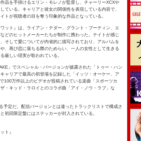
作品を手掛けるエリン・モレノが監督し、チャーリーXCXや
当している。キャリアと彼女の関係性を表現している内容で、
テイトが視聴者の目を奪う印象的な作品となっている。
ワット』は、ライアン・テダー、グラント・ブーティン、エ
ズなどのヒットメーカーたちが制作に携わった。テイトが感じ
求、そして愛についてが内省的に描写されており、アルバムを
情や、再び恋に落ちる際のためらい、一人の女性として生きる
なる厳しい現実が歌われている。
T TAKE」でスペシャル・バージョンが披露された「トゥー・ハン
のキャリアで最高の初登場を記録した「イッツ・オーケー、ア
k上で100万件以上のビデオが投稿されている楽曲「スポーツカ
るザ・キッド・ラロイとのコラボ曲「アイ・ノウ・ラブ」な
る予定だ。配信バージョンとは違ったトラックリストで構成さ
トと初回限定盤にはステッカーが封入されている。
ワット』