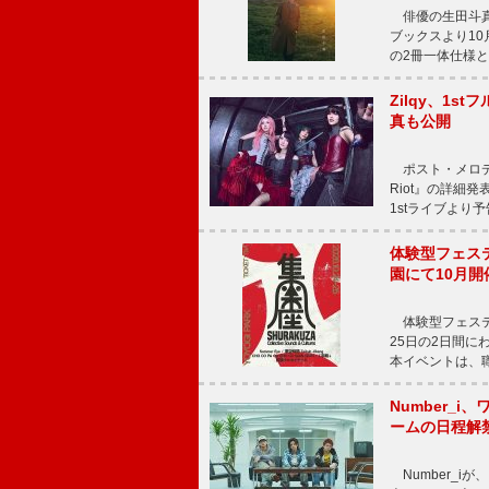
俳優の生田斗真
ブックスより10月
の2冊一体仕様と
Zilqy、1s
真も公開
ポスト・メロディッ
Riot』の詳細
1stライブより
体験型フェスティバ
園にて10月開
体験型フェスティバル
25日の2日間
本イベントは、
Number_i、
ームの日程解
Number_iが、