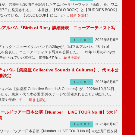
が、芸能生活30周年を記念したアニバーサリーブック『余白』を、ワニ
7日に発売される。 本書は、【SOLO BOOK】と【BUDDIES BOOK】
なっている。【SOLO BOOK】には、か …
続きを読む
tフルアルバム『Birth of Riot』詳細発表 ニューアーティスト写
2026年8月6日
Ｊ－ＰＯＰ
ク・ニューメタルバンドのZilqyが、1stフルアルバム『Birth of
発表を発表し、ニューアーティスト写真を公開した。 昨年12月のZilqyの
予告がされていた本作は、前作EPで産 …
続きを読む
ル【集楽座 Collective Sounds & Cultures】、代々木公
催決定
2026年8月6日
Ｊ－ＰＯＰ
【集楽座 Collective Sounds & Cultures】が、2026年10月24日、
にわたり、東京・代々木公園 野外ステージで開催されることが決定した。
職業や年齢、性 …
続きを読む
ワールドツアー日本公演【Number_i LIVE TOUR No.III】5大ド
禁
2026年8月6日
Ｊ－ＰＯＰ
ワールドツアー日本公演【Number_i LIVE TOUR No.III】の公演日程を発