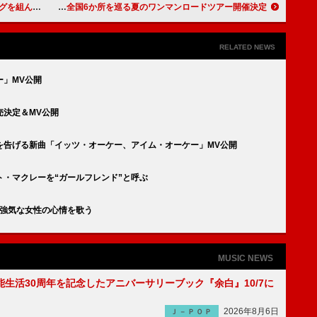
Bag」公開
レトロリロン、全国6か所を巡る夏のワンマンロードツアー開催決定
RELATED NEWS
ー」MV公開
売決定＆MV公開
を告げる新曲「イッツ・オーケー、アイム・オーケー」MV公開
・マクレーを“ガールフレンド”と呼ぶ
で強気な女性の心情を歌う
MUSIC NEWS
生活30周年を記念したアニバーサリーブック『余白』10/7に
2026年8月6日
Ｊ－ＰＯＰ