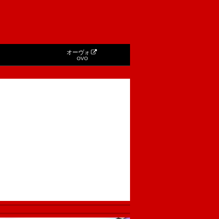
オーヴォ
OVO