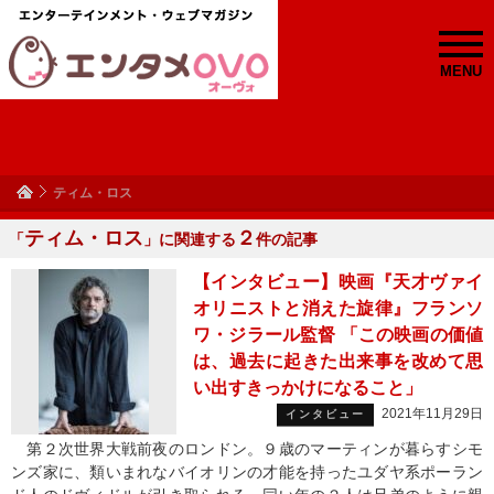
MENU
ティム・ロス
ティム・ロス
２
「
」に関連する
件の記事
【インタビュー】映画『天才ヴァイ
オリニストと消えた旋律』フランソ
ワ・ジラール監督 「この映画の価値
は、過去に起きた出来事を改めて思
い出すきっかけになること」
2021年11月29日
インタビュー
第２次世界大戦前夜のロンドン。９歳のマーティンが暮らすシモ
ンズ家に、類いまれなバイオリンの才能を持ったユダヤ系ポーラン