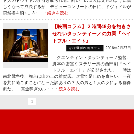
ド人のドヴィドルが引き取られる。同い年の２人は兄弟のように親
しくなって成長するが、デビューコンサートの日に、ドヴィドルが
突然姿を消す。3・・・
続きを読む
【映画コラム】２時間48分を飽きさ
せないタランティーノの力業『ヘイ
トフル・エイト』
2016年2月27日
ほぼ週刊映画コラム
クエンティン・タランティーノ監督、
脚本の密室ミステリー風の西部劇『ヘイ
トフル・エイト』が公開された。 時は
南北戦争後、舞台は山の上の雑貨店。吹雪で足止めを食らい、一夜
を共に過ごすことになった訳ありの７人の男と１人の女による群像
劇だ。 賞金稼ぎのル・・・
続きを読む
1