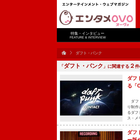
特集・インタビュー
FEATURE & INTERVIEW
ダフト・パンク
ダフト・パンク
２
「
」に関連する
件
ダフト
る「C
ダフト
り制作
るダフ
ス・メ
ダフ
ー版