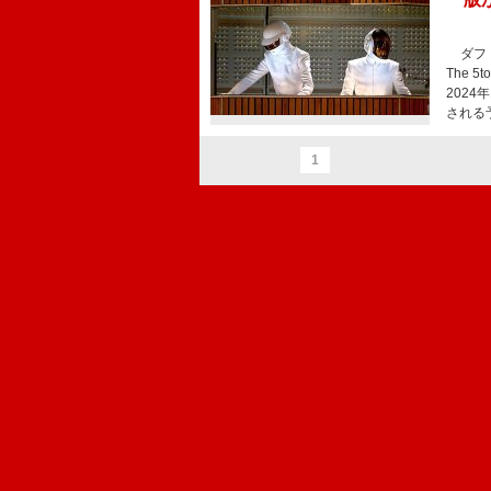
ダフト
The 5
202
される
1