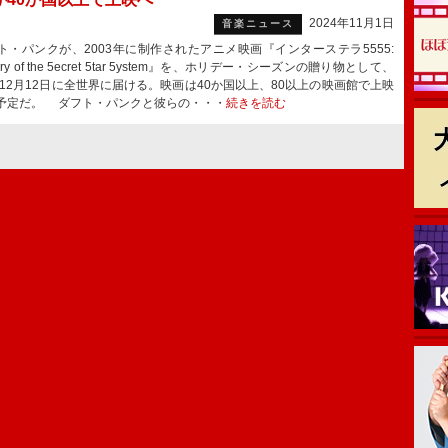
2024年11月1日
音楽ニュース
・パンクが、2003年に制作されたアニメ映画『インターステラ5555:
tory of the 5ecret 5tar 5ystem』を、ホリデー・シーズンの贈り物として、
4年12月12日に全世界に届ける。映画は40か国以上、80以上の映画館で上映
予定だ。 ダフト・パンクと彼らの・・・
続きを読む