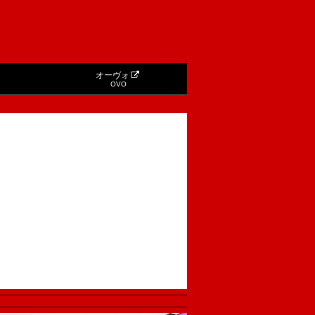
オーヴォ
OVO