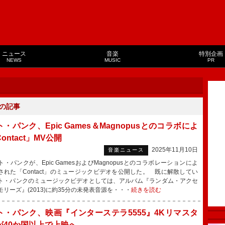
ニュース
音楽
特別企画
NEWS
MUSIC
PR
の記事
・パンク、Epic Games＆Magnopusとのコラボによ
ontact」MV公開
2025年11月10日
音楽ニュース
・パンクが、Epic GamesおよびMagnopusとのコラボレーションによ
された「Contact」のミュージックビデオを公開した。 既に解散してい
ト・パンクのミュージックビデオとしては、アルバム『ランダム・アクセ
モリーズ』(2013)に約35分の未発表音源を・・・
続きを読む
ト・パンク、映画『インターステラ5555』4Kリマスタ
が40か国以上で上映へ