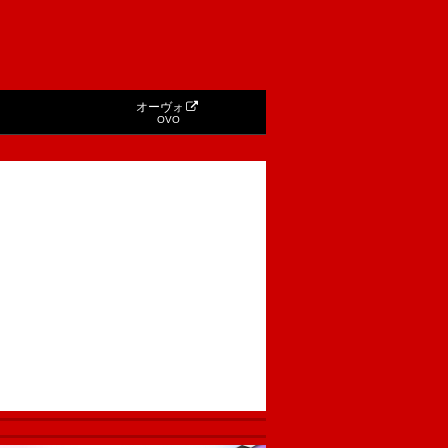
オーヴォ
OVO