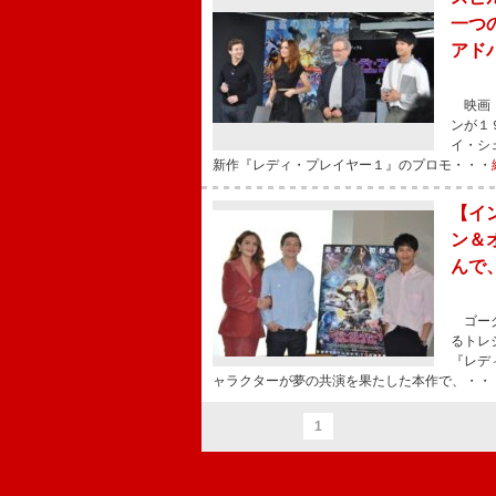
一つ
アド
映画『
ンが１
イ・シ
新作『レディ・プレイヤー１』のプロモ・・・
【イ
ン＆
んで
ゴーグ
るトレ
『レデ
ャラクターが夢の共演を果たした本作で、・・
1