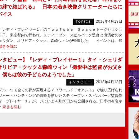
の絆で結ばれる」 日本の若き映像クリエーターたちに
バイス
2018年4月19日
TOPICS
レディ・プレイヤー１』のＹｏｕＴｕｂｅ Ｓｐａｃｅトークセッショ
９日、東京都内で行われ、スティーブン・スピルバーグ監督と出演者のタ
ェリダン、オリビア・クック、森崎ウィンが登壇した。 イベントは、最
続きを読む
ンタビュー】『レディ・プレイヤー１』タイ・シェリダ
オリビア・クック＆森崎ウィン「撮影中は監督がお父さ
、僕らは彼の子どものようでした」
2018年4月18日
インタビュー
ル一つで全ての夢が実現するＶＲワールド「オアシス」で繰り広げられ
ジャー・ハンティングの冒険を描いたスティーブン・スピルバーグ監督作
ィ・プレイヤー１』が、いよいよ４月20日から公開される。日米の有名キ
・
続きを読む