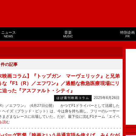
ニュース
音楽
特別企画
NEWS
MUSIC
PR
３
件の記事
末映画コラム】『トップガン マーヴェリック』と兄弟
うな『F1（R）／エフワン』／過酷な救急医療現場にリ
に迫った『アスファルト・シティ』
2025年6月26日
ほぼ週刊映画コラム
（R）／エフワン』（6月27日公開） かつてF1ドライバーとして活躍した
・ヘイズ（ブラッド・ピット）は、今は身を持ち崩し、フリーのレーサー
さまざまなレースに出場していた。だが、最下位に沈むF1チーム「エイペ
を読む
ルバーグ監督「映画という共通言語を使えば、みんなが