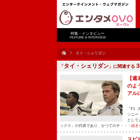
特集・インタビュー
FEATURE & INTERVIEW
タイ・シェリダン
タイ・シェリダン
「
」に関連する
【週
のよ
アル
『F1
ソニー
として
ックス」の代表であり、かつてのチ・・・
続き
スピ