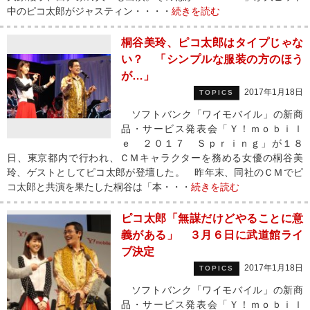
中のピコ太郎がジャスティン・・・・
続きを読む
桐谷美玲、ピコ太郎はタイプじゃな
い？ 「シンプルな服装の方のほう
が…」
2017年1月18日
TOPICS
ソフトバンク「ワイモバイル」の新商
品・サービス発表会「Ｙ！ｍｏｂｉｌ
ｅ ２０１７ Ｓｐｒｉｎｇ」が１８
日、東京都内で行われ、ＣＭキャラクターを務める女優の桐谷美
玲、ゲストとしてピコ太郎が登壇した。 昨年末、同社のＣＭでピ
コ太郎と共演を果たした桐谷は「本・・・
続きを読む
ピコ太郎「無謀だけどやることに意
義がある」 ３月６日に武道館ライ
ブ決定
2017年1月18日
TOPICS
ソフトバンク「ワイモバイル」の新商
品・サービス発表会「Ｙ！ｍｏｂｉｌ