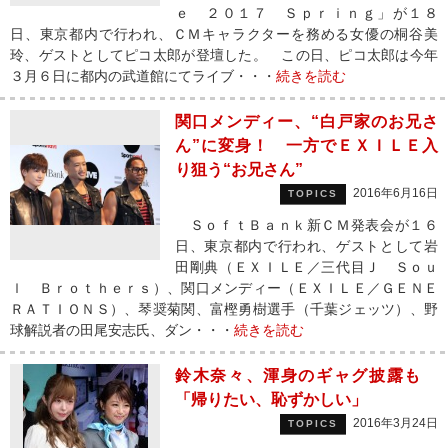
ｅ ２０１７ Ｓｐｒｉｎｇ」が１８
日、東京都内で行われ、ＣＭキャラクターを務める女優の桐谷美
玲、ゲストとしてピコ太郎が登壇した。 この日、ピコ太郎は今年
３月６日に都内の武道館にてライブ・・・
続きを読む
関口メンディー、“白戸家のお兄さ
ん”に変身！ 一方でＥＸＩＬＥ入
り狙う“お兄さん”
2016年6月16日
TOPICS
ＳｏｆｔＢａｎｋ新ＣＭ発表会が１６
日、東京都内で行われ、ゲストとして岩
田剛典（ＥＸＩＬＥ／三代目Ｊ Ｓｏｕ
ｌ Ｂｒｏｔｈｅｒｓ）、関口メンディー（ＥＸＩＬＥ／ＧＥＮＥ
ＲＡＴＩＯＮＳ）、琴奨菊関、富樫勇樹選手（千葉ジェッツ）、野
球解説者の田尾安志氏、ダン・・・
続きを読む
鈴木奈々、渾身のギャグ披露も
「帰りたい、恥ずかしい」
2016年3月24日
TOPICS