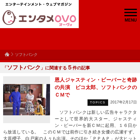
MENU
ソフトバンク
ソフトバンク
５
「
」に関連する
件の記事
恩人ジャスティン・ビーバーと奇跡
の共演 ピコ太郎、ソフトバンクの
ＣＭで
2017年2月17日
TOPICS
ソフトバンクは新しい広告キャラクタ
ーとして世界的大スター、ジャスティ
ン・ビーバーを新ＣＭに起用、１６日か
ら放送している。 このＣＭでは前作に引き続き女優の広瀬すず、
大原櫻子、白戸家の人々も出演。そのほか「ＰＰＡＰ」が大ヒット