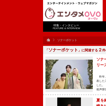
特集・インタビュー
FEATURE & INTERVIEW
ソナーポケット
ソナーポケット
２
「
」に関連する
件
ソナ
リー
昨年、
表した
した。 
発声障
夏を
崎あ