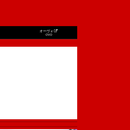
オーヴォ
OVO