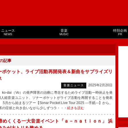
ニュース
音楽
特別企画
NEWS
MUSIC
PR
の記事
ーポケット、ライブ活動再開発表＆新曲をサプライズリ
ス
2025年2月20日
音楽ニュース
ko-dai（Vo）の発声障害の治療に専念するためライブ活動一時休止を発
3人組音楽ユニット、ソナーポケットがライブ活動を再開することを発表
5月から始まるツアー【Sonar Pocket Live Tour 2025 ―手紙―】から、
害の症状と向き合いながら少しずつラ・・・
続きを読む
締めくくる一大音楽イベント「ａ－ｎａｔｉｏｎ」 浜
ゆみが大トリを務める