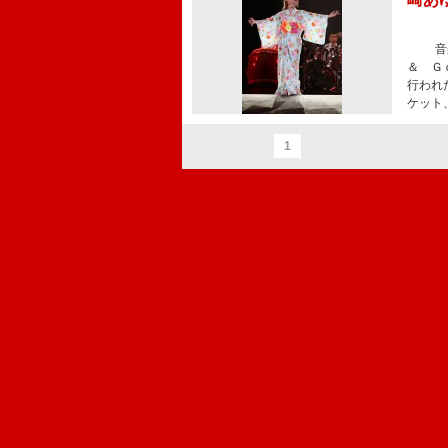
音楽イ
＆ Ｇ
行われ
ケット
1