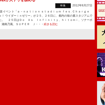
2012年8月27日
特集
ベント「ａ－ｎａｔｉｏｎ ｓｔａｄｉｕｍ ｆｅｓ. Ｃｈａｒｇｅ
ｏ！ ウイダーｉｎゼリー」が２５、２６日に、都内の味の素スタジアムで
た。 ２５日はＤｏ Ａｓ Ｉｎｆｉｎｉｔｙ、ｈｉｔｏｍｉ、ソナーポ
、湘南乃風、ＳＵＰＥＲ Ｊ・・・
続きを読む