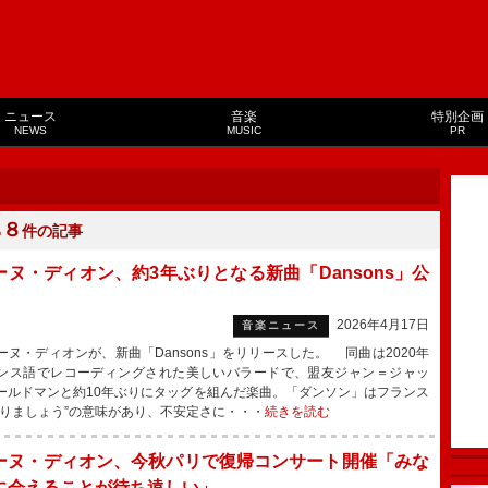
ニュース
音楽
特別企画
NEWS
MUSIC
PR
８
る
件の記事
ーヌ・ディオン、約3年ぶりとなる新曲「Dansons」公
2026年4月17日
音楽ニュース
ヌ・ディオンが、新曲「Dansons」をリリースした。 同曲は2020年
ンス語でレコーディングされた美しいバラードで、盟友ジャン＝ジャッ
ールドマンと約10年ぶりにタッグを組んだ楽曲。「ダンソン」はフランス
踊りましょう”の意味があり、不安定さに・・・
続きを読む
ーヌ・ディオン、今秋パリで復帰コンサート開催「みな
に会えることが待ち遠しい」