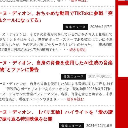
んな彼女は現地時間2026年1月20日、長・・・
続きを読む
ーヌ・ディオン、おちゃめな動画でTikTokに参戦「突
私クールになってる」
2026年1月7日
音楽ニュース
ヌ・ディオンは、今どきの若者が何をしているのかをきちんと把握して
少なくとも今はそうだ。世界的ポップ・スターである彼女はついに今週
Tokに参入したが、その方法も実に“セリーヌらしい”ものだった。 現地時間
6年1月5日に投稿された17秒の動画でセリ・・・
続きを読む
ーヌ・ディオン、自身の肖像を使用したAI生成の音楽
偽物”とファンに警告
2025年3月11日
音楽ニュース
ヌ・ディオンが、自身の肖像を使用したAIによる音楽に対して声を上げ
。 伝説的なボーカリストであるディオンは、現地時間2025年3月7日に
ーヌ・ディオンの音楽パフォーマンス、名前、肖像を含むと称する、未承
I生成音楽が、現在オンラインやさまざ・・・
続きを読む
ーヌ・ディオン、【パリ五輪】ハイライトを「愛の讃
で振り返る特別映像を公開
2024年12月19日
音楽ニュース