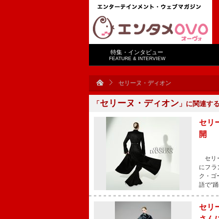
特集・インタビュー
FEATURE & INTERVIEW
セリーヌ・ディオン
セリーヌ・ディオン
「
」に関連す
セリ
開
セリー
にフラ
ク・ゴ
語で“
セリ
さん