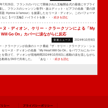
4年7月26日、フランスのパリにて開催された五輪開会式の最後にサプライ
場し、フランスのシャンソン歌手t・故エディット・ピアフの名曲「愛の讃
題: Hymne à l'amour）を披露したセリーヌ・ディオン。このパフォーマ
ともに【パリ五輪】ハイライトを振・・・
続きを読む
ーヌ・ディオン、ケリー・クラークソンによる「My
rt Will Go On」カバーに涙ながらに反応
2024年10月9日
音楽ニュース
・クラークソンが自身のトーク番組『ザ・ケリー・クラークソン・ショ
セリーヌ・ディオンの名曲「My Heart Will Go On」をパワフルにカバー
とを受けて、ディオンが現地時間2024年10月8日に感動の涙を流しながら
る動画をSNSで共有した。 「あな・・・
続きを読む