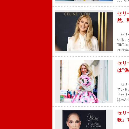
た。そ
セリ
然、
セリー
いる。
Tik
202
セリ
は“
セリー
ている
「セリ
認のA
セリ
歌」