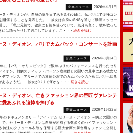
2026年4月1日
音楽ニュース
ヌ・ディオンが、自身の誕生日である3月30日に、仏パリにて復帰コン
を開催することを発表した。 彼女は自身のSNSを通じて動画メッセー
開し、「私は元気で、健康にも気を使っていて、気分も良く、歌を歌った
きには踊ったりして過ごしています。こ・・・
続きを読む
ーヌ・ディオン、パリでカムバック・コンサートを計画
2026年3月24日
音楽ニュース
4年に【パリ・オリンピック】で数年ぶりのパフォーマンスを行ったセリ
ディオン。難病スティッフ・パーソン症候群との闘いの最中にある彼女だ
・デファンス・アリーナでの連続公演でのカムバックのためにパリへ戻る
があるようだ。 彼女がパリで何かを・・・
続きを読む
ーヌ・ディオン、亡きファッション界の巨匠ヴァレンテ
に愛あふれる追悼を捧げる
2026年1月22日
音楽ニュース
4年のドキュメンタリー『アイ・アム セリーヌ・ディオン ～病との闘いの
』で、セリーヌ・ディオンは自身が所有する数多くのハイファッション・
や特注のクチュール衣装を保管する巨大倉庫の舞台裏をファンに公開し