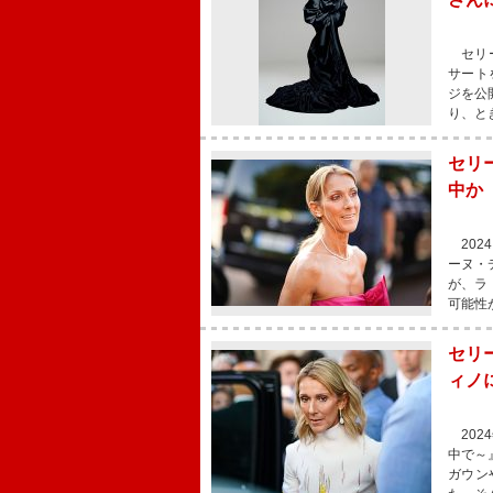
セリー
サート
ジを公
り、と
セリ
中か
202
ーヌ・
が、ラ
可能性
セリ
ィノ
202
中で～
ガウン