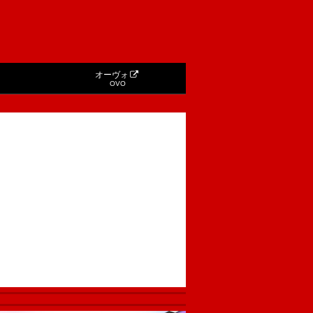
オーヴォ
OVO