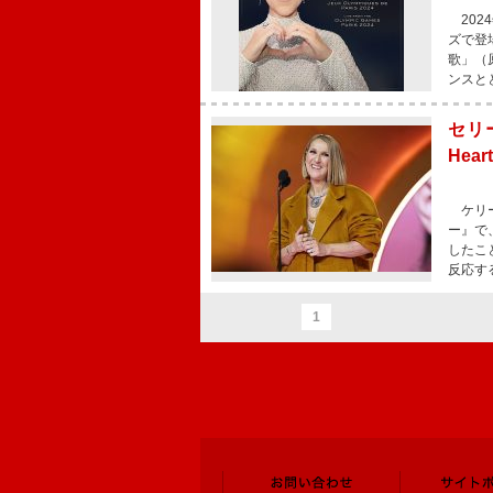
202
ズで登
歌」（原
ンスと
セリ
Hea
ケリー
ー』で、
したこ
反応す
1